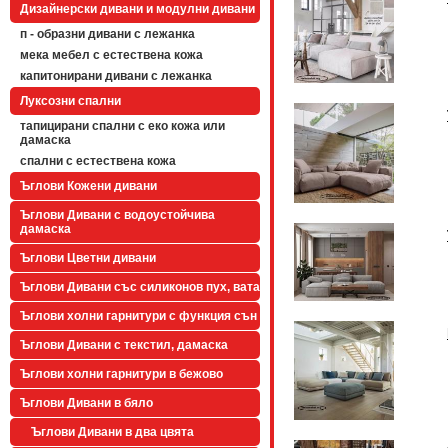
Дизайнерски дивани и модулни дивани
п - образни дивани с лежанка
мека мебел с естествена кожа
капитонирани дивани с лежанка
Луксозни спални
тапицирани спални с еко кожа или
дамаска
спални с естествена кожа
Ъглови Кожени дивани
Ъглови Дивани с водоустойчива
дамаска
Ъглови Цветни дивани
Ъглови Дивани със силиконов пух, вата
Ъглови холни гарнитури с функция сън
Ъглови Дивани с текстил, дамаска
Ъглови холни гарнитури в бежово
Ъглови Дивани в бяло
Ъглови Дивани в два цвята