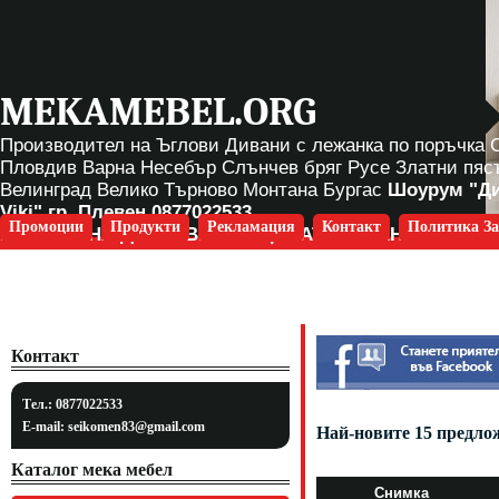
MEKAMEBEL.ORG
Производител на Ъглови Дивани с лежанка по поръчка
Пловдив Варна Несебър Слънчев бряг Русе Златни пяс
Велинград Велико Търново Монтана Бургас
Шоурум "Д
Viki" гр. Плевен
0877022533
Промоции
Продукти
Рекламация
Контакт
Политика За
БЕЗПЛАТНА ДОСТАВКА ЗА ЦЯЛАТА СТРАНА
Контакт
Тел.: 0877022533
E-mail:
seikomen83@gmail.com
Най-новите 15 предло
Каталог мека мебел
Снимка