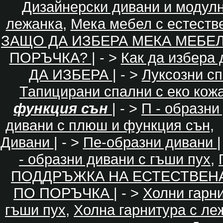
Дизайнерски дивани и модул
лежанка
,
Мека мебел с естеств
ЗАЩО ДА ИЗБЕРА МЕКА МЕБЕ
ПОРЪЧКА?
| - >
Как да избера
ДА ИЗБЕРА
| - >
Луксозни с
Тапицирани спални с еко кож
функция сън
| - >
П - образни
дивани с плюш и функция сън
,
Дивани
| - >
Пе-образни дивани
|
- образни дивани с гъши пух
,
ПОДДРЪЖКА НА ЕСТЕСТВЕН
ПО ПОРЪЧКА
| - >
Холни гарн
гъши пух
,
Холна гарнитура с ле