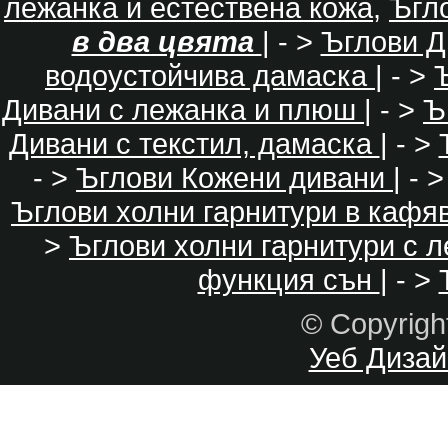
лежанка и естествена кожа
,
Ъгл
в два цвята
| - >
Ъглови Д
водоустойчива дамаска
| - >
Дивани с лежанка и плюш
| - >
Ъ
Дивани с текстил, дамаска
| - >
- >
Ъглови Кожени дивани
| - 
Ъглови холни гарнитури в кафя
>
Ъглови холни гарнитури с 
функция сън
| - >
© Copyrig
Уеб Дизайн