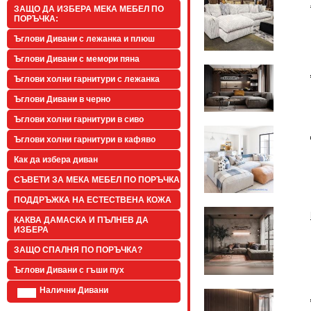
ЗАЩО ДА ИЗБЕРА МЕКА МЕБЕЛ ПО
ПОРЪЧКА:
Ъглови Дивани с лежанка и плюш
Ъглови Дивани с мемори пяна
Ъглови холни гарнитури с лежанка
Ъглови Дивани в черно
Ъглови холни гарнитури в сиво
Ъглови холни гарнитури в кафяво
Как да избера диван
СЪВЕТИ ЗА МЕКА МЕБЕЛ ПО ПОРЪЧКА
ПОДДРЪЖКА НА ЕСТЕСТВЕНА КОЖА
КАКВА ДАМАСКА И ПЪЛНЕВ ДА
ИЗБЕРА
ЗАЩО СПАЛНЯ ПО ПОРЪЧКА?
Ъглови Дивани с гъши пух
Налични Дивани