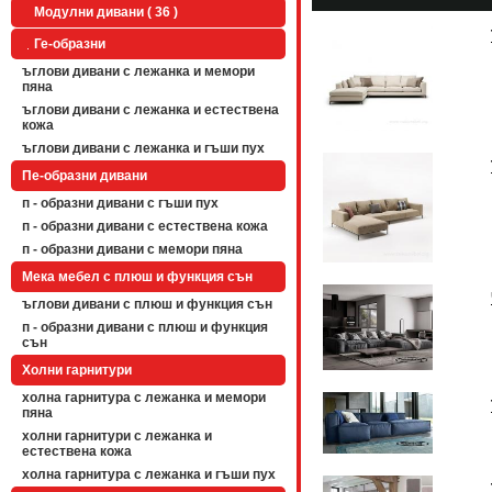
Модулни дивани ( 36 )
Ге-образни
ъглови дивани с лежанка и мемори
пяна
ъглови дивани с лежанка и естествена
кожа
ъглови дивани с лежанка и гъши пух
Пе-образни дивани
п - образни дивани с гъши пух
п - образни дивани с естествена кожа
п - образни дивани с мемори пяна
Мека мебел с плюш и функция сън
ъглови дивани с плюш и функция сън
п - образни дивани с плюш и функция
сън
Холни гарнитури
холна гарнитура с лежанка и мемори
пяна
холни гарнитури с лежанка и
естествена кожа
холна гарнитура с лежанка и гъши пух