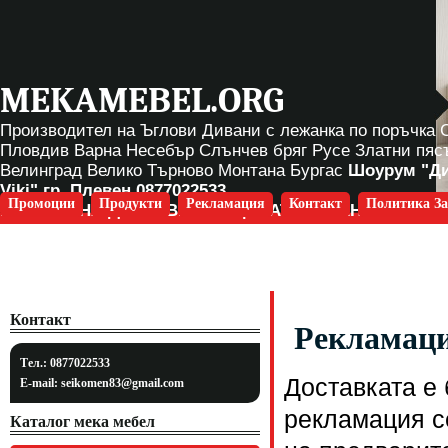
MEKAMEBEL.ORG
Производител на Ъглови Дивани с лежанка по поръчка
Пловдив Варна Несебър Слънчев бряг Русе Златни пяс
Велинград Велико Търново Монтана Бургас
Шоурум "Д
Viki" гр. Плевен
0877022533
Промоции
Продукти
Рекламация
Контакт
Политика За
БЕЗПЛАТНА ДОСТАВКА ЗА ЦЯЛАТА СТРАНА
Контакт
Рекламац
Тел.: 0877022533
Доставката е 
E-mail:
seikomen83@gmail.com
рекламация с
Каталог мека мебел