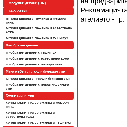
на предварите
Модулни дивани ( 36 )
Рекламацията
Ге-образни
ателието - гр
ъглови дивани с лежанка и мемори
пяна
ъглови дивани с лежанка и естествена
кожа
ъглови дивани с лежанка и гъши пух
Пе-образни дивани
п - образни дивани с гъши пух
п - образни дивани с естествена кожа
п - образни дивани с мемори пяна
Мека мебел с плюш и функция сън
ъглови дивани с плюш и функция сън
п - образни дивани с плюш и функция
сън
Холни гарнитури
холна гарнитура с лежанка и мемори
пяна
холни гарнитури с лежанка и
естествена кожа
холна гарнитура с лежанка и гъши пух