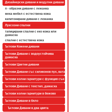
Дизайнерски дивани и модулни дивани
п - образни дивани с лежанка
мека мебел с естествена кожа
капитонирани дивани с лежанка
Луксозни спални
тапицирани спални с еко кожа или
дамаска
спални с естествена кожа
Ъглови Кожени дивани
Ъглови Дивани с водоустойчива
дамаска
Ъглови Цветни дивани
Ъглови Дивани със силиконов пух, вата
Ъглови холни гарнитури с функция сън
Ъглови Дивани с текстил, дамаска
Ъглови холни гарнитури в бежово
Ъглови Дивани в бяло
Ъглови Дивани в два цвята