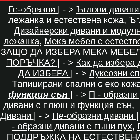
Ге-образни
| - >
Ъглови дивани
лежанка и естествена кожа
,
Ъг
Дизайнерски дивани и модул
лежанка
,
Мека мебел с естеств
ЗАЩО ДА ИЗБЕРА МЕКА МЕБЕ
ПОРЪЧКА?
| - >
Как да избера
ДА ИЗБЕРА
| - >
Луксозни с
Тапицирани спални с еко кож
функция сън
| - >
П - образни
дивани с плюш и функция сън
,
Дивани
| - >
Пе-образни дивани
|
- образни дивани с гъши пух
,
ПОДДРЪЖКА НА ЕСТЕСТВЕН