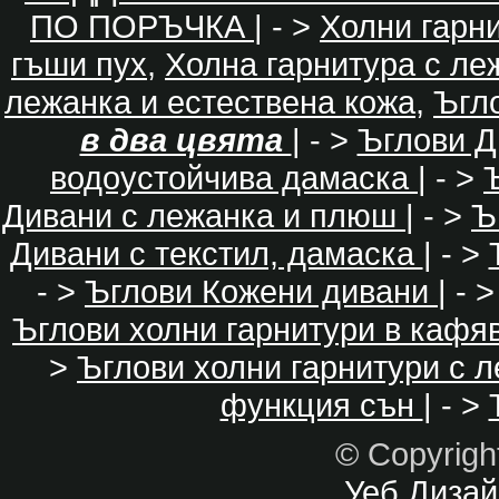
ПО ПОРЪЧКА
| - >
Холни гарн
гъши пух
,
Холна гарнитура с ле
лежанка и естествена кожа
,
Ъгл
в два цвята
| - >
Ъглови Д
водоустойчива дамаска
| - >
Дивани с лежанка и плюш
| - >
Ъ
Дивани с текстил, дамаска
| - >
- >
Ъглови Кожени дивани
| - 
Ъглови холни гарнитури в кафя
>
Ъглови холни гарнитури с 
функция сън
| - >
© Copyrig
Уеб Дизайн