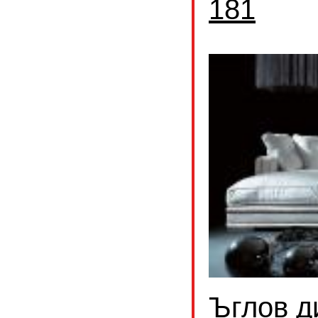
181
Ъглов д