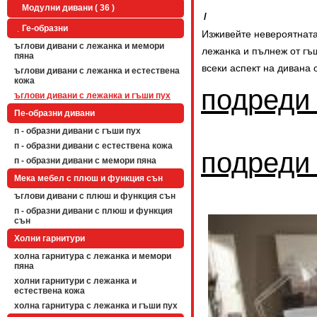
Модулни дивани ( 36 )
/
Ге-образни
Изживейте невероятната
ъглови дивани с лежанка и мемори
лежанка и пълнеж от гъ
пяна
всеки аспект на дивана
ъглови дивани с лежанка и естествена
кожа
подреди
ъглови дивани с лежанка и гъши пух
Пе-образни дивани
п - образни дивани с гъши пух
п - образни дивани с естествена кожа
подреди
п - образни дивани с мемори пяна
Мека мебел с плюш и функция сън
ъглови дивани с плюш и функция сън
п - образни дивани с плюш и функция
сън
Холни гарнитури
холна гарнитура с лежанка и мемори
пяна
холни гарнитури с лежанка и
естествена кожа
холна гарнитура с лежанка и гъши пух