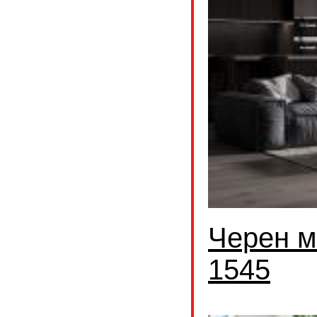
Черен м
1545