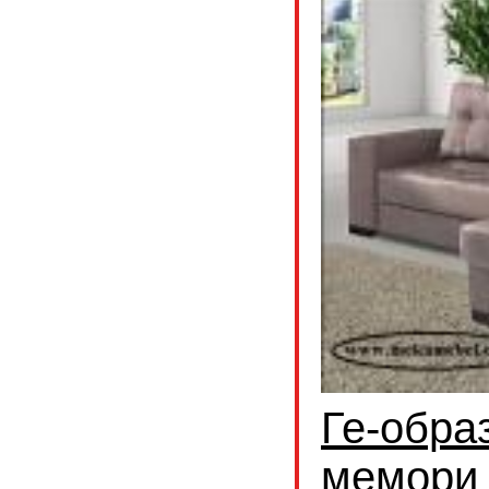
Ге-обра
мемори 