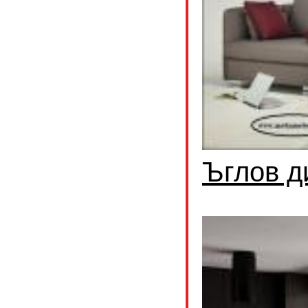
Ъглов д