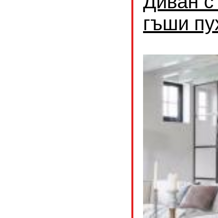
Диван с
гъши пу