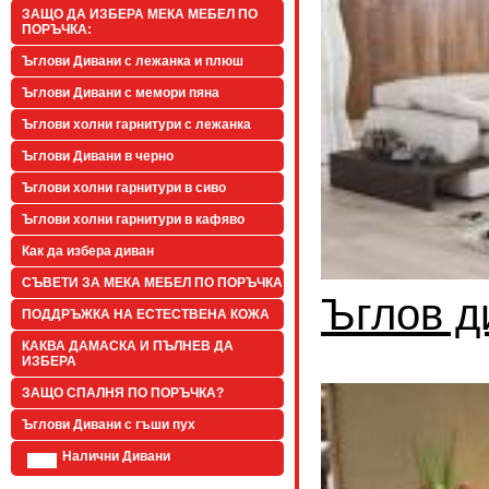
ЗАЩО ДА ИЗБЕРА МЕКА МЕБЕЛ ПО
ПОРЪЧКА:
Ъглови Дивани с лежанка и плюш
Ъглови Дивани с мемори пяна
Ъглови холни гарнитури с лежанка
Ъглови Дивани в черно
Ъглови холни гарнитури в сиво
Ъглови холни гарнитури в кафяво
Как да избера диван
СЪВЕТИ ЗА МЕКА МЕБЕЛ ПО ПОРЪЧКА
Ъглов д
ПОДДРЪЖКА НА ЕСТЕСТВЕНА КОЖА
КАКВА ДАМАСКА И ПЪЛНЕВ ДА
ИЗБЕРА
ЗАЩО СПАЛНЯ ПО ПОРЪЧКА?
Ъглови Дивани с гъши пух
Налични Дивани