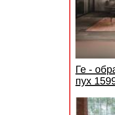
Ге - об
пух 159