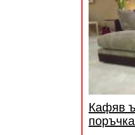
Кафяв ъ
поръчка