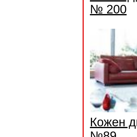
№ 200
Кожен д
№89