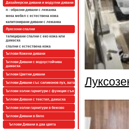
Дизайнерски дивани и модулни дивани
п - образни дивани с лежанка
мека мебел с естествена кожа
капитонирани дивани с лежанка
Луксозни спални
тапицирани спални с еко кожа или
дамаска
спални с естествена кожа
Ъглови Кожени дивани
Ъглови Дивани с водоустойчива
дамаска
Ъглови Цветни дивани
Луксозе
Ъглови Дивани със силиконов пух, вата
Ъглови холни гарнитури с функция сън
Ъглови Дивани с текстил, дамаска
Ъглови холни гарнитури в бежово
Ъглови Дивани в бяло
Ъглови Дивани в два цвята