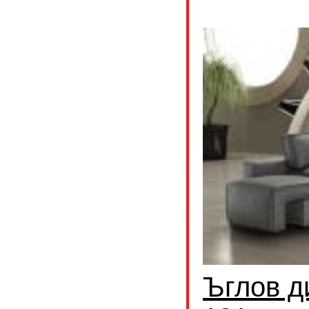
Ъглов д