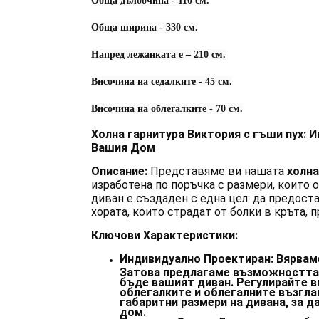
Обща дълбочина - 110 см.
Обща ширина - 330 см.
Напред лежанката е – 210 см.
Височина на седалките - 45 см.
Височина на облегалките - 70 см.
Холна гарнитура Виктория с гъши пух: 
Вашия Дом
Описание:
Представяме ви нашата
холна
изработена по поръчка с размери, които 
диван е създаден с една цел: да предост
хората, които страдат от болки в кръта, 
Ключови Характеристики:
Индивидуално Проектиран:
Вярваме
Затова предлагаме възможността 
бъде вашият диван. Регулирайте в
облегалките и облегалните възгла
габаритни размери на дивана, за д
дом.