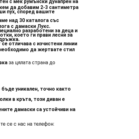
тен с мек румънски дунапрен на
жем да добавим 2-3 сантиметра
ши пух, според вашите
ме над 30 каталога със
лога с дамаски Лукс.
ециално разработени за деца и
тки, което ги прави лесни за
ддръжка.
се отличава с изчистени линии
е необходимо да жертвате стил
вка
за цялата страна до
бъде уникален, точно както
олки в кръта, този диван е
ните дамаски са устойчиви на
е се с нас на телефон: