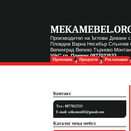
MEKAMEBEL.OR
Производител на Ъглови Дивани с
Пловдив Варна Несебър Слънчев 
Велинград Велико Търново Монта
Viki" гр. Плевен
0877022533
Промоции
Продукти
Рекламация
БЕЗПЛАТНА ДОСТАВКА ЗА ЦЯЛ
Контакт
Тел.: 0877022533
E-mail:
seikomen83@gmail.com
Каталог мека мебел