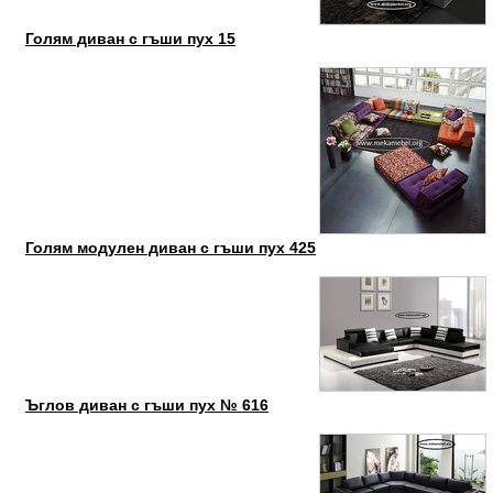
Голям диван с гъши пух 15
Голям модулен диван с гъши пух 425
Ъглов диван с гъши пух № 616