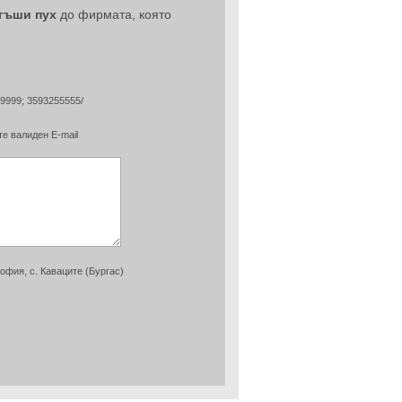
 гъши пух
до фирмата, която
99999; 3593255555/
е валиден E-mail
София, с. Каваците (Бургас)