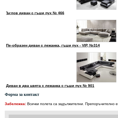
Ъглов диван с гъши пух № 466
Пе-образен диван с лежанка, гъши пух - VIP, №314
Диван в два цвята с лежанка с гъши пух № 901
Форма за контакт
Забележка:
Всички полета са задължителни. Препоръчително е