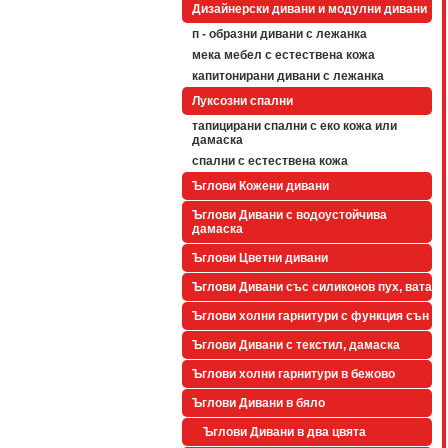
Дизайнерски дивани и модулни дивани
п - образни дивани с лежанка
мека мебел с естествена кожа
капитонирани дивани с лежанка
Луксозни спални
тапицирани спални с еко кожа или
дамаска
спални с естествена кожа
Ъглови Кожени дивани
Ъглови Дивани с водоустойчива
дамаска
Ъглови Цветни дивани
Ъглови Дивани със силиконов пух, вата
Ъглови холни гарнитури с функция сън
Ъглови Дивани с текстил, дамаска
Ъглови холни гарнитури в бежово
Ъглови Дивани в бяло
Ъглови Дивани в два цвята