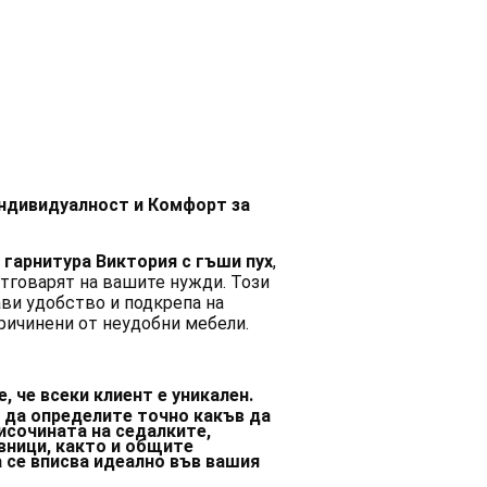
Индивидуалност и Комфорт за
 гарнитура Виктория с гъши пух
,
отговарят на вашите нужди. Този
ави удобство и подкрепа на
причинени от неудобни мебели.
, че всеки клиент е уникален.
да определите точно какъв да
исочината на седалките,
вници, както и общите
а се вписва идеално във вашия