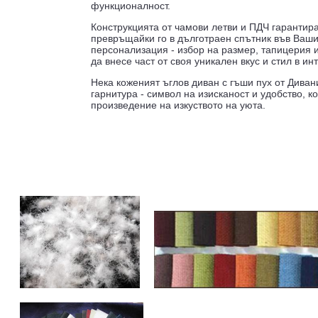
функционалност.
Конструкцията от чамови летви и ПДЧ гарантира
превръщайки го в дълготраен спътник във Ваши
персонализация - избор на размер, тапицерия 
да внесе част от своя уникален вкус и стил в ин
Нека коженият ъглов диван с гъши пух от Диван
гарнитура - символ на изисканост и удобство, 
произведение на изкуството на уюта.