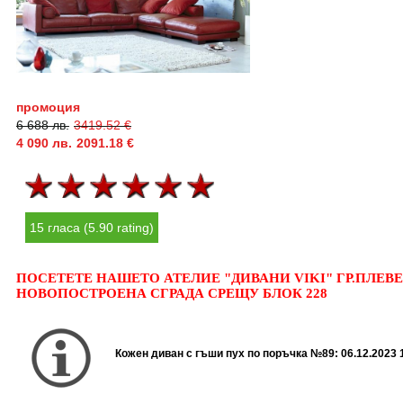
промоция
6 688 лв.
3419.52 €
4 090 лв.
2091.18 €
15 гласа (5.90 rating)
ПОСЕТЕТЕ НАШЕТО АТЕЛИЕ "ДИВАНИ VIKI" ГР.ПЛЕВЕН
НОВОПОСТРОЕНА СГРАДА СРЕЩУ БЛОК 228
Кожен диван с гъши пух по поръчка №89:
06.12.2023 