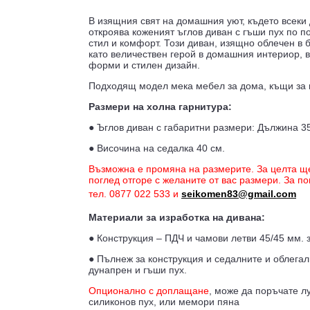
В изящния свят на домашния уют, където всеки
откроява коженият ъглов диван с гъши пух по п
стил и комфорт. Този диван, изящно облечен в б
като величествен герой в домашния интериор, 
форми и стилен дизайн.
Подходящ модел мека мебел за дома, къщи за г
Размери на холна гарнитура:
● Ъглов диван с габаритни размери: Дължина 3
● Височина на седалка 40 см.
Възможна е промяна на размерите. За целта ще 
поглед отгоре с желаните от вас размери. За 
тел. 0877 022 533 и
seikomen83@gmail.com
Материали за изработка на дивана:
● Конструкция – ПДЧ и чамови летви 45/45 мм. 
● Пълнеж за конструкция и седалните и облегал
дунапрен и гъши пух.
Опционално с доплащане
, може да поръчате л
силиконов пух, или мемори пяна