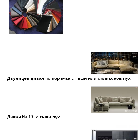
Двулицев диван по поръчка с гъши или силиконов пух
Диван № 13, с гъши пух