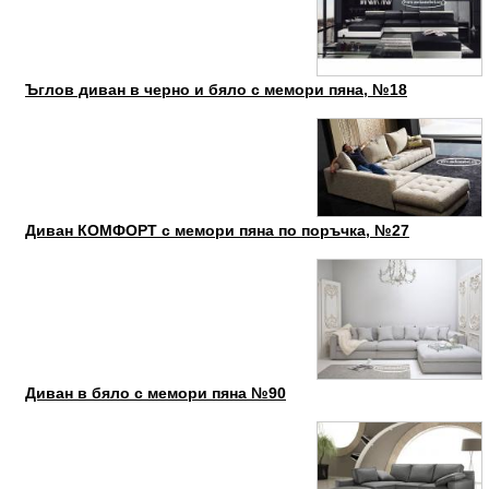
Ъглов диван в черно и бяло с мемори пяна, №18
Диван КОМФОРТ с мемори пяна по поръчка, №27
Диван в бяло с мемори пяна №90