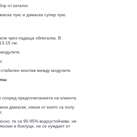
ор от каталог.
маска лукс и дамаска супер лукс
или чрез падаща облегалка. В
13-15 см.
 модулите.
с.
-стабилен монтаж между модулите.
люш
ж според предпочитанията на клиента.
ени дамаски, някои от които са полу
е.
есно, те са 90-95% водоустойчиви, не
косми и боклуци, не се нуждаят от