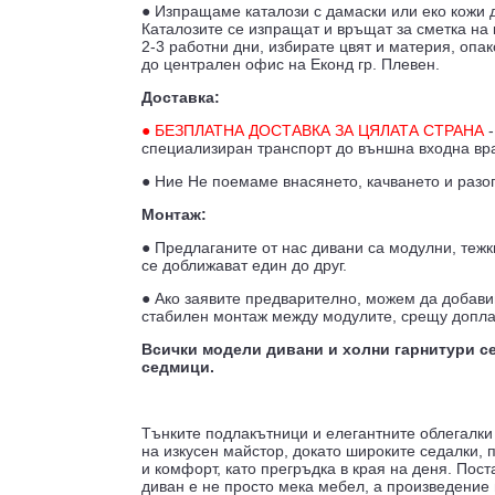
● Изпращаме каталози с дамаски или еко кожи д
Каталозите се изпращат и връщат за сметка на 
2-3 работни дни, избирате цвят и материя, опа
до централен офис на Еконд гр. Плевен.
Доставка:
● БЕЗПЛАТНА ДОСТАВКА ЗА ЦЯЛАТА СТРАНА
-
специализиран транспорт до външна входна врат
● Ние Не поемаме внасянето, качването и разо
Монтаж:
● Предлаганите от нас дивани са модулни, тежк
се доближават един до друг.
● Ако заявите предварително, можем да добави
стабилен монтаж между модулите, срещу допл
Всички модели дивани и холни гарнитури се
седмици.
Тънките подлакътници и елегантните облегалки 
на изкусен майстор, докато широките седалки, 
и комфорт, като прегръдка в края на деня. Пост
диван е не просто мека мебел, а произведение 