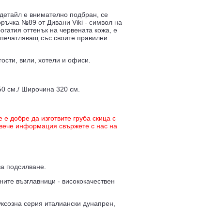
 детайл е внимателно подбран, се
оръчка №89 от Дивани Viki - символ на
огатия оттенък на червената кожа, е
впечатляващ със своите правилни
ости, вили, хотели и офиси.
50 см./ Широчина 320 см.
е добре да изготвите груба скица с
повече информация свържете с нас на
за подсилване.
ните възглавници - висококачествен
уксозна серия италиански дунапрен,