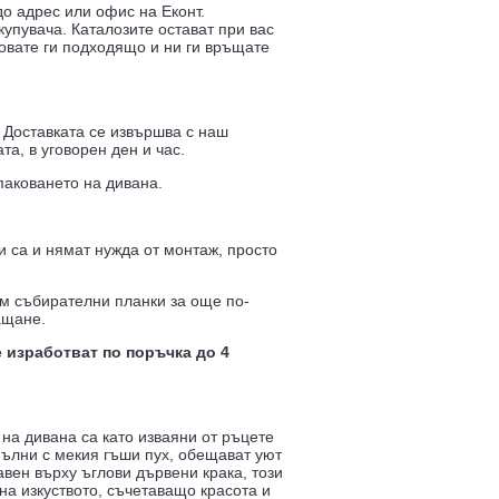
о адрес или офис на Еконт.
купувача. Каталозите остават при вас
ковате ги подходящо и ни ги връщате
 Доставката се извършва с наш
а, в уговорен ден и час.
паковането на дивана.
и са и нямат нужда от монтаж, просто
м събирателни планки за още по-
ащане.
 изработват по поръчка до 4
на дивана са като изваяни от ръцете
пълни с мекия гъши пух, обещават уют
авен върху ъглови дървени крака, този
на изкуството, съчетаващо красота и