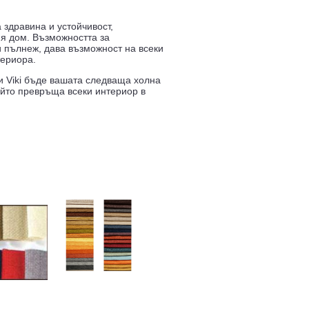
 здравина и устойчивост,
я дом. Възможността за
и пълнеж, дава възможност на всеки
териора.
и Viki бъде вашата следваща холна
който превръща всеки интериор в