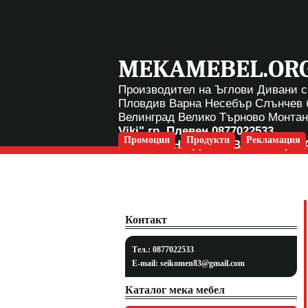
MEKAMEBEL.OR
Производител на Ъглови Дивани с
Пловдив Варна Несебър Слънчев 
Велинград Велико Търново Монта
Viki" гр. Плевен
0877022533
Промоции
Продукти
Рекламация
БЕЗПЛАТНА ДОСТАВКА ЗА ЦЯЛ
Контакт
Тел.: 0877022533
E-mail:
seikomen83@gmail.com
Каталог мека мебел