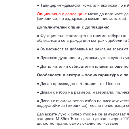
● Тапицерия –дамаска, кожа или еко кожа по изб
Опционално с доплащане
може да поръчате да
(миещи се, не задържащи косми, нисък плюш).
Допълнителни опции с доплащане:
● Функция сън с помощта на голяма табуретка, 
облегалката се вгражда цял матрак с дебелина 
● Възможност за добавяне на ракла на всеки от
● Луксозен дунапрен и дамаски лукс и супер лук
● Допълнителни събирателни планки за още по
Особености и екстри – холна гарнитура с п
● Диван произведен в България, гр. Плевен
● Диван с избор на размери, материали, пълне
● Диван с възможност за избор на висококачеств
водоустойчиви (миещи се), лесно почистващи с
Дамаските лукс и супер лукс не се замърсяват л
задържат М
89ек Ъглов кожен диван в черно 110
цялостно пране, само локално почистване.