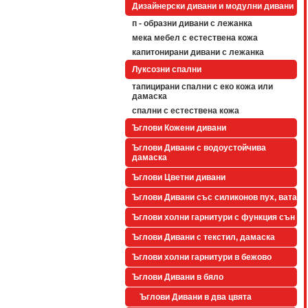
Дизайнерски дивани и модулни дивани
п - образни дивани с лежанка
мека мебел с естествена кожа
капитонирани дивани с лежанка
Луксозни спални
тапицирани спални с еко кожа или
дамаска
спални с естествена кожа
Ъглови Кожени дивани
Ъглови Дивани с водоустойчива
дамаска
Ъглови Цветни дивани
Ъглови Дивани със силиконов пух, вата
Ъглови холни гарнитури с функция сън
Ъглови Дивани с текстил, дамаска
Ъглови холни гарнитури в бежово
Ъглови Дивани в бяло
Ъглови Дивани в два цвята