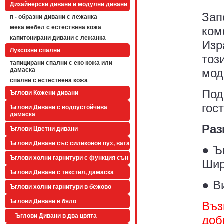
Дизайнерски дивани и модулни дивани
Зап
п - образни дивани с лежанка
мека мебел с естествена кожа
ком
капитонирани дивани с лежанка
Изр
Луксозни спални
тоз
тапицирани спални с еко кожа или
мод
дамаска
спални с естествена кожа
Под
Ъглови Кожени дивани
гос
Ъглови Дивани с водоустойчива
дамаска
Раз
Ъглови Цветни дивани
Ъглови Дивани със силиконов пух, вата
● Ъ
Ъглови холни гарнитури с функция сън
Шир
Ъглови Дивани с текстил, дамаска
● В
Ъглови холни гарнитури в бежово
Ъглови Дивани в бяло
Въз
Ъглови Дивани в два цвята
доб