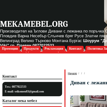
MEKAMEBEL.ORG
Производител на Ъглови Дивани с лежанка по поръчка
Пловдив Варна Несебър Слънчев бряг Русе Златни пяс
Велинград Велико Търново Монтана Бургас
Шоурум "Д
Viki" гр. Плевен
0877022533
Промоции
Продукти
Рекламация
Контакт
Политика За
БЕЗПЛАТНА ДОСТАВКА ЗА ЦЯЛАТА СТРАНА
Начало
/
/
/
Контакт
Диван с лежан
Тел.: 0877022533
E-mail:
seikomen83@gmail.com
Каталог мека мебел