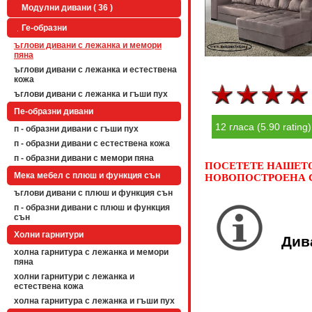
Модулни дивани ( 36 )
Ге-образни
ъглови дивани с лежанка и мемори
пяна
ъглови дивани с лежанка и естествена
кожа
ъглови дивани с лежанка и гъши пух
Пе-образни дивани
12 гласа (5.90 rating)
п - образни дивани с гъши пух
п - образни дивани с естествена кожа
п - образни дивани с мемори пяна
ПОСЕТЕТЕ НАШЕТО 
Мека мебел с плюш и функция сън
НОВОПОСТРОЕНА С
ъглови дивани с плюш и функция сън
п - образни дивани с плюш и функция
сън
Холни гарнитури
Див
холна гарнитура с лежанка и мемори
пяна
холни гарнитури с лежанка и
естествена кожа
холна гарнитура с лежанка и гъши пух