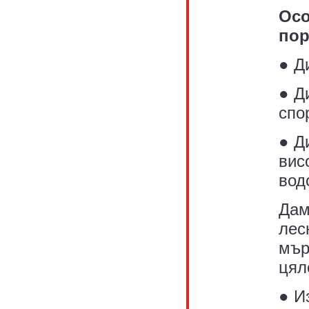
Осо
пор
● Д
● Д
спо
● Д
вис
вод
Дам
лес
мър
цял
● И