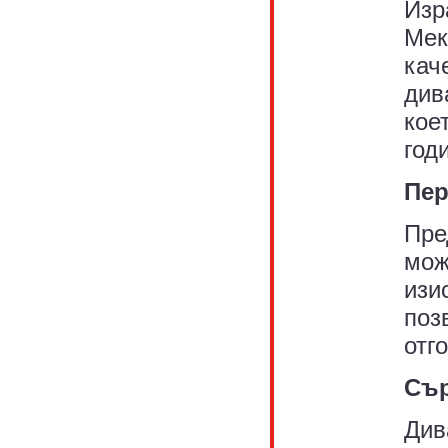
Изр
Мек
кач
див
кое
год
Пер
Пре
мож
изи
поз
отг
Сър
Див