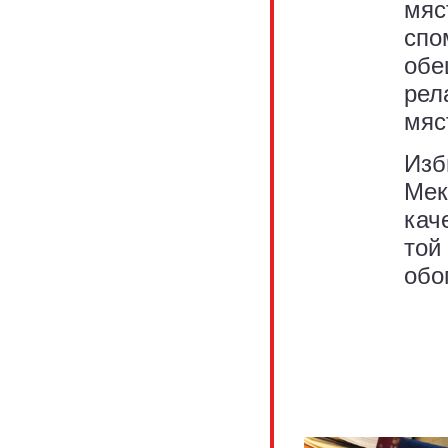
мяс
спо
обе
рел
мяс
Изб
Мек
кач
той
обо