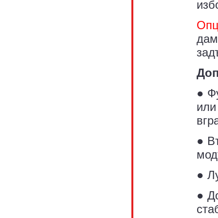
изб
Опц
дам
зад
Доп
● Ф
или
вгр
● В
мод
● Л
● Д
ста