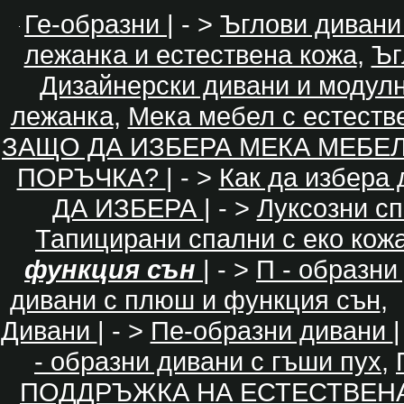
Ге-образни
| - >
Ъглови дивани
лежанка и естествена кожа
,
Ъг
Дизайнерски дивани и модул
лежанка
,
Мека мебел с естеств
ЗАЩО ДА ИЗБЕРА МЕКА МЕБЕ
ПОРЪЧКА?
| - >
Как да избера
ДА ИЗБЕРА
| - >
Луксозни с
Тапицирани спални с еко кож
функция сън
| - >
П - образни
дивани с плюш и функция сън
,
Дивани
| - >
Пе-образни дивани
|
- образни дивани с гъши пух
,
ПОДДРЪЖКА НА ЕСТЕСТВЕН