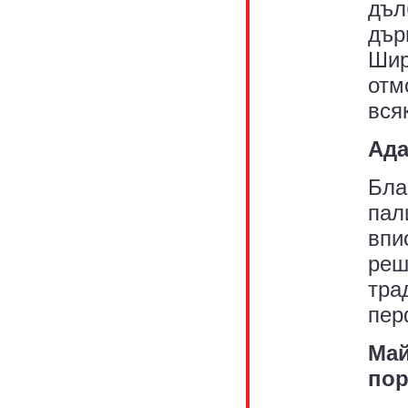
дъл
дър
Шир
отм
вся
Ада
Бла
пал
впи
реш
тра
пер
Май
пор