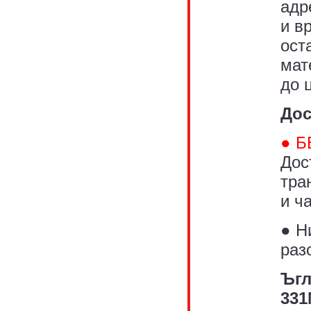
адр
и в
ост
мат
до 
Дос
● Б
Дос
тра
и ча
● Н
раз
Ъгл
331