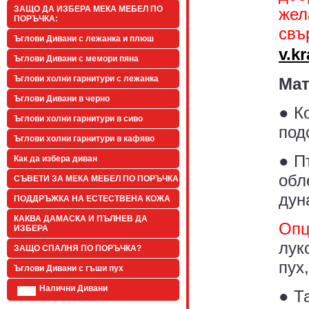
ЗАЩО ДА ИЗБЕРА МЕКА МЕБЕЛ ПО
жел
ПОРЪЧКА:
свъ
Ъглови Дивани с лежанка и плюш
v.k
Ъглови Дивани с мемори пяна
Ъглови холни гарнитури с лежанка
Мат
Ъглови Дивани в черно
● К
Ъглови холни гарнитури в сиво
под
Ъглови холни гарнитури в кафяво
● П
Как да избера диван
обл
СЪВЕТИ ЗА МЕКА МЕБЕЛ ПО ПОРЪЧКА
дун
ПОДДРЪЖКА НА ЕСТЕСТВЕНА КОЖА
КАКВА ДАМАСКА И ПЪЛНЕВ ДА
Опц
ИЗБЕРА
лук
ЗАЩО СПАЛНЯ ПО ПОРЪЧКА?
пух
Ъглови Дивани с гъши пух
Налични Дивани
● Т