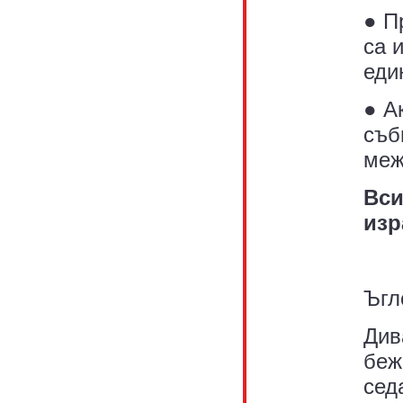
● П
са 
еди
● А
съб
меж
Вси
изр
Ъгл
Див
беж
сед