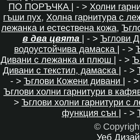
ПО ПОРЪЧКА
| - >
Холни гарн
гъши пух
,
Холна гарнитура с ле
лежанка и естествена кожа
,
Ъгл
в два цвята
| - >
Ъглови Д
водоустойчива дамаска
| - >
Дивани с лежанка и плюш
| - >
Ъ
Дивани с текстил, дамаска
| - >
- >
Ъглови Кожени дивани
| - 
Ъглови холни гарнитури в кафя
>
Ъглови холни гарнитури с 
функция сън
| - >
© Copyrig
Уеб Дизайн