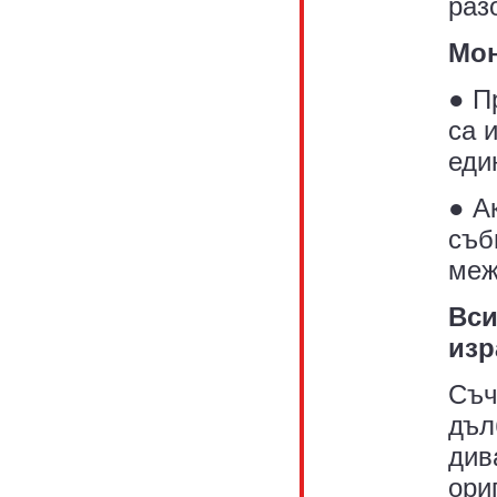
раз
Мон
● П
са 
еди
● А
съб
меж
Вси
изр
Съч
дъл
див
ори