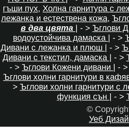
гъши пух
,
Холна гарнитура с ле
лежанка и естествена кожа
,
Ъгл
в два цвята
| - >
Ъглови Д
водоустойчива дамаска
| - >
Дивани с лежанка и плюш
| - >
Ъ
Дивани с текстил, дамаска
| - >
- >
Ъглови Кожени дивани
| - 
Ъглови холни гарнитури в кафя
>
Ъглови холни гарнитури с 
функция сън
| - >
© Copyrig
Уеб Дизайн