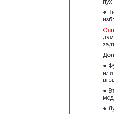
пух
● Т
изб
Опц
дам
зад
Доп
● Ф
или
вгр
● В
мод
● Л