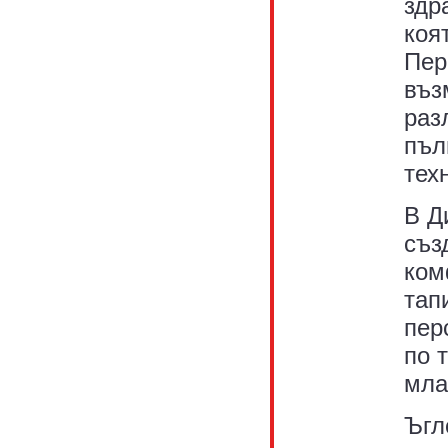
здр
коя
Пер
въз
раз
пъл
тех
В Д
съз
ком
тап
пер
по 
мла
Ъгл