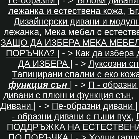
Ге-образни
| - >
Ъглови дивани
лежанка и естествена кожа
,
Ъг
Дизайнерски дивани и модул
лежанка
,
Мека мебел с естеств
ЗАЩО ДА ИЗБЕРА МЕКА МЕБЕ
ПОРЪЧКА?
| - >
Как да избера
ДА ИЗБЕРА
| - >
Луксозни с
Тапицирани спални с еко кож
функция сън
| - >
П - образни
дивани с плюш и функция сън
,
Дивани
| - >
Пе-образни дивани
|
- образни дивани с гъши пух
,
ПОДДРЪЖКА НА ЕСТЕСТВЕН
ПО ПОРЪЧКА
| - >
Холни гарн