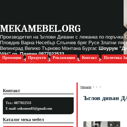
MEKAMEBEL.ORG
Производител на Ъглови Дивани с лежанка по поръчка
Пловдив Варна Несебър Слънчев бряг Русе Златни пяс
Велинград Велико Търново Монтана Бургас
Шоурум "Д
Viki" гр. Плевен
0877022533
Промоции
Продукти
Рекламация
Контакт
Политика За
БЕЗПЛАТНА ДОСТАВКА ЗА ЦЯЛАТА СТРАНА
Начало
/
/
/
Контакт
Ъглов диван 
Тел.: 0877022533
E-mail:
seikomen83@gmail.com
Каталог мека мебел