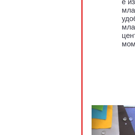
е и
мла
удо
мла
цен
мом