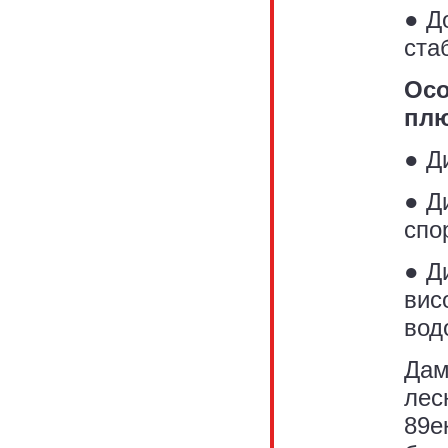
● Д
ста
Осо
пл
● Д
● Д
спо
● Д
вис
вод
Дам
лес
89е