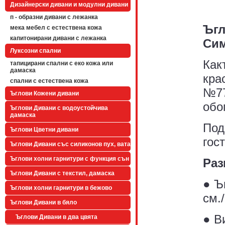
Дизайнерски дивани и модулни дивани
п - образни дивани с лежанка
Ъгл
мека мебел с естествена кожа
капитонирани дивани с лежанка
Сим
Луксозни спални
Как
тапицирани спални с еко кожа или
дамаска
кра
спални с естествена кожа
№77
Ъглови Кожени дивани
обо
Ъглови Дивани с водоустойчива
дамаска
Под
Ъглови Цветни дивани
гос
Ъглови Дивани със силиконов пух, вата
Ъглови холни гарнитури с функция сън
Раз
Ъглови Дивани с текстил, дамаска
● Ъ
Ъглови холни гарнитури в бежово
см.
Ъглови Дивани в бяло
● В
Ъглови Дивани в два цвята