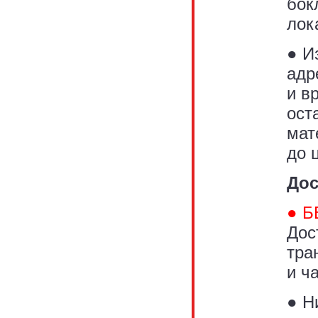
бок
лок
● И
адр
и в
ост
мат
до 
Дос
● Б
Дос
тра
и ча
● Н