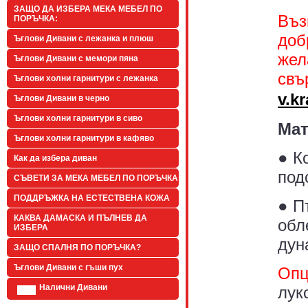
ЗАЩО ДА ИЗБЕРА МЕКА МЕБЕЛ ПО
Въз
ПОРЪЧКА:
доб
Ъглови Дивани с лежанка и плюш
жел
Ъглови Дивани с мемори пяна
свъ
Ъглови холни гарнитури с лежанка
v.k
Ъглови Дивани в черно
Ъглови холни гарнитури в сиво
Мат
Ъглови холни гарнитури в кафяво
● К
Как да избера диван
под
СЪВЕТИ ЗА МЕКА МЕБЕЛ ПО ПОРЪЧКА
ПОДДРЪЖКА НА ЕСТЕСТВЕНА КОЖА
● П
КАКВА ДАМАСКА И ПЪЛНЕВ ДА
обл
ИЗБЕРА
дун
ЗАЩО СПАЛНЯ ПО ПОРЪЧКА?
Ъглови Дивани с гъши пух
Опц
Налични Дивани
лук