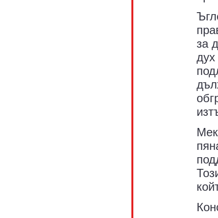
Ъгл
пра
за 
дух
под
дъл
обг
изт
Мек
пян
под
Тоз
кой
Кон