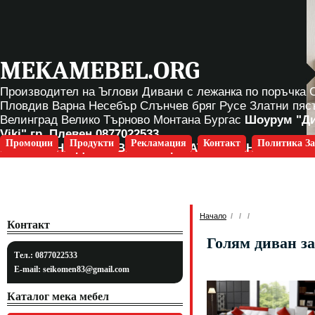
MEKAMEBEL.ORG
Производител на Ъглови Дивани с лежанка по поръчка
Пловдив Варна Несебър Слънчев бряг Русе Златни пяс
Велинград Велико Търново Монтана Бургас
Шоурум "Д
Viki" гр. Плевен
0877022533
Промоции
Продукти
Рекламация
Контакт
Политика За
БЕЗПЛАТНА ДОСТАВКА ЗА ЦЯЛАТА СТРАНА
Начало
/
/
/
Контакт
Голям диван 
Тел.: 0877022533
E-mail:
seikomen83@gmail.com
Каталог мека мебел