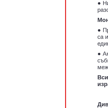
● Н
раз
Мон
● П
са 
еди
● А
съб
меж
Вси
изр
Див