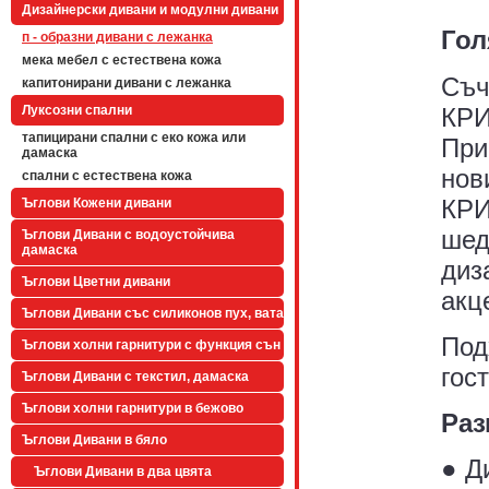
Дизайнерски дивани и модулни дивани
Гол
п - образни дивани с лежанка
мека мебел с естествена кожа
Съч
капитонирани дивани с лежанка
КРИ
Луксозни спални
тапицирани спални с еко кожа или
При
дамаска
нов
спални с естествена кожа
КРИ
Ъглови Кожени дивани
шед
Ъглови Дивани с водоустойчива
дамаска
диз
Ъглови Цветни дивани
акц
Ъглови Дивани със силиконов пух, вата
Под
Ъглови холни гарнитури с функция сън
гос
Ъглови Дивани с текстил, дамаска
Ъглови холни гарнитури в бежово
Раз
Ъглови Дивани в бяло
● Д
Ъглови Дивани в два цвята