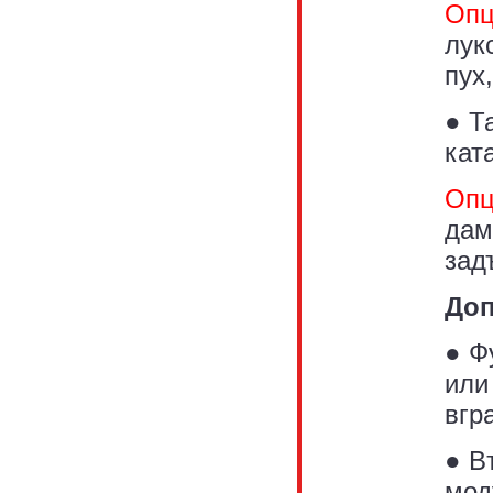
Опц
лук
пух
● Т
ката
Опц
дам
зад
Доп
● Ф
или
вгр
● В
мод