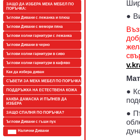
Шир
ЗАЩО ДА ИЗБЕРА МЕКА МЕБЕЛ ПО
ПОРЪЧКА:
● В
Ъглови Дивани с лежанка и плюш
Ъглови Дивани с мемори пяна
Въз
Ъглови холни гарнитури с лежанка
доб
жел
Ъглови Дивани в черно
свъ
Ъглови холни гарнитури в сиво
v.k
Ъглови холни гарнитури в кафяво
Как да избера диван
Мат
СЪВЕТИ ЗА МЕКА МЕБЕЛ ПО ПОРЪЧКА
● К
ПОДДРЪЖКА НА ЕСТЕСТВЕНА КОЖА
под
КАКВА ДАМАСКА И ПЪЛНЕВ ДА
ИЗБЕРА
● П
ЗАЩО СПАЛНЯ ПО ПОРЪЧКА?
обл
Ъглови Дивани с гъши пух
дун
Налични Дивани