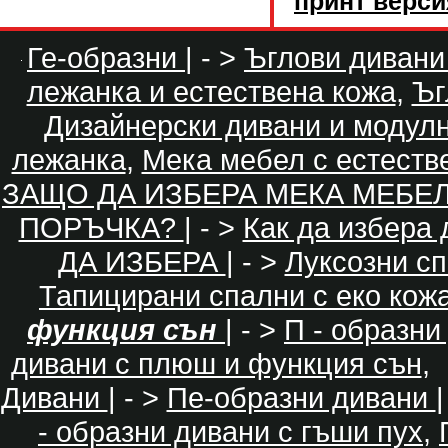
принт верси
Ге-образни
| - >
Ъглови дивани
лежанка и естествена кожа
,
Ъг
Дизайнерски дивани и модул
лежанка
,
Мека мебел с естеств
ЗАЩО ДА ИЗБЕРА МЕКА МЕБЕ
ПОРЪЧКА?
| - >
Как да избера
ДА ИЗБЕРА
| - >
Луксозни с
Тапицирани спални с еко кож
функция сън
| - >
П - образни
дивани с плюш и функция сън
,
Дивани
| - >
Пе-образни дивани
|
- образни дивани с гъши пух
,