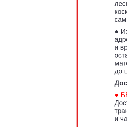
лес
кос
сам
● И
адр
и в
ост
мат
до 
Дос
● Б
Дос
тра
и ча