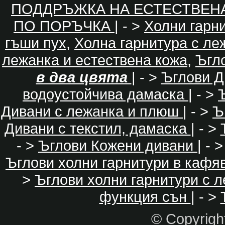
ПОДДРЪЖКА НА ЕСТЕСТВЕН
ПО ПОРЪЧКА
| - >
Холни гарн
гъши пух
,
Холна гарнитура с ле
лежанка и естествена кожа
,
Ъгл
в два цвята
| - >
Ъглови Д
водоустойчива дамаска
| - >
Дивани с лежанка и плюш
| - >
Ъ
Дивани с текстил, дамаска
| - >
- >
Ъглови Кожени дивани
| - 
Ъглови холни гарнитури в кафя
>
Ъглови холни гарнитури с 
функция сън
| - >
© Copyrig