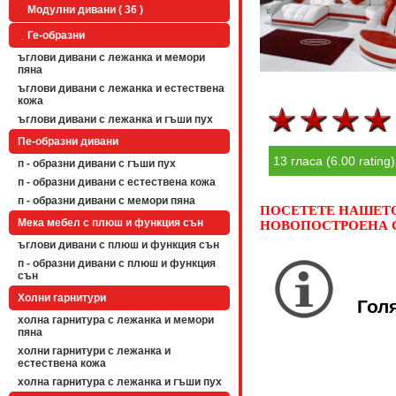
Модулни дивани ( 36 )
Ге-образни
ъглови дивани с лежанка и мемори
пяна
ъглови дивани с лежанка и естествена
кожа
ъглови дивани с лежанка и гъши пух
Пе-образни дивани
13 гласа (6.00 rating)
п - образни дивани с гъши пух
п - образни дивани с естествена кожа
п - образни дивани с мемори пяна
ПОСЕТЕТЕ НАШЕТО 
Мека мебел с плюш и функция сън
НОВОПОСТРОЕНА С
ъглови дивани с плюш и функция сън
п - образни дивани с плюш и функция
сън
Холни гарнитури
Гол
холна гарнитура с лежанка и мемори
пяна
холни гарнитури с лежанка и
естествена кожа
холна гарнитура с лежанка и гъши пух