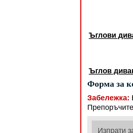
Ъглови див
Ъглов диван
Форма за к
Забележка:
Препоръчите
Изпрати з