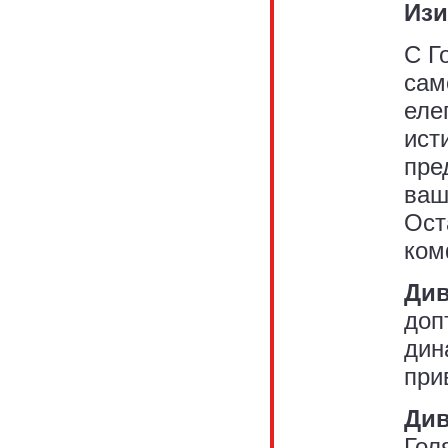
Изи
С Г
сам
еле
ист
пре
ваш
Ост
ком
Див
доп
дин
при
Див
Гол