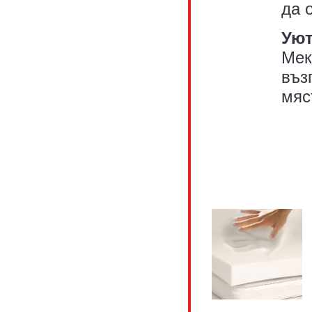
да 
Уют
Мек
въз
мяс