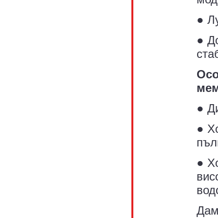
● Л
● Д
ста
Осо
мем
● Д
● Х
пъл
● Х
вис
вод
Дам