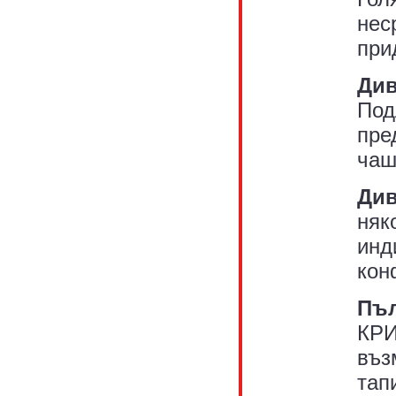
нес
при
Див
Под
пре
чаш
Див
няк
инд
кон
Пъл
КРИ
въз
тап