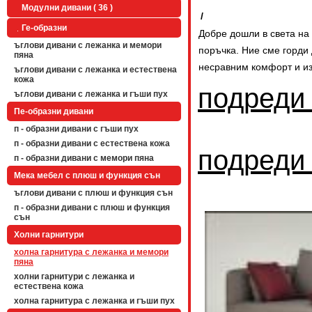
Модулни дивани ( 36 )
/
Ге-образни
Добре дошли в света на
ъглови дивани с лежанка и мемори
поръчка. Ние сме горди
пяна
несравним комфорт и из
ъглови дивани с лежанка и естествена
кожа
подреди
ъглови дивани с лежанка и гъши пух
Пе-образни дивани
п - образни дивани с гъши пух
п - образни дивани с естествена кожа
подреди
п - образни дивани с мемори пяна
Мека мебел с плюш и функция сън
ъглови дивани с плюш и функция сън
п - образни дивани с плюш и функция
сън
Холни гарнитури
холна гарнитура с лежанка и мемори
пяна
холни гарнитури с лежанка и
естествена кожа
холна гарнитура с лежанка и гъши пух