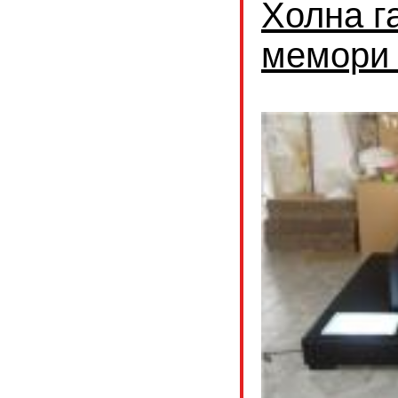
Холна г
мемори 