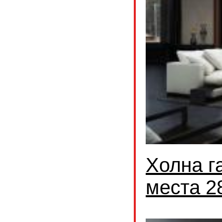
Холна г
места 2