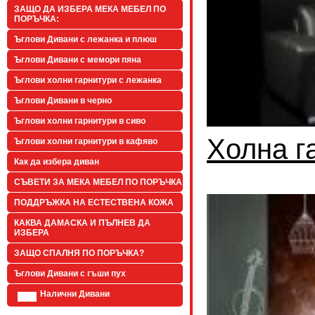
ЗАЩО ДА ИЗБЕРА МЕКА МЕБЕЛ ПО
ПОРЪЧКА:
Ъглови Дивани с лежанка и плюш
Ъглови Дивани с мемори пяна
Ъглови холни гарнитури с лежанка
Ъглови Дивани в черно
Ъглови холни гарнитури в сиво
Холна г
Ъглови холни гарнитури в кафяво
Как да избера диван
СЪВЕТИ ЗА МЕКА МЕБЕЛ ПО ПОРЪЧКА
ПОДДРЪЖКА НА ЕСТЕСТВЕНА КОЖА
КАКВА ДАМАСКА И ПЪЛНЕВ ДА
ИЗБЕРА
ЗАЩО СПАЛНЯ ПО ПОРЪЧКА?
Ъглови Дивани с гъши пух
Налични Дивани