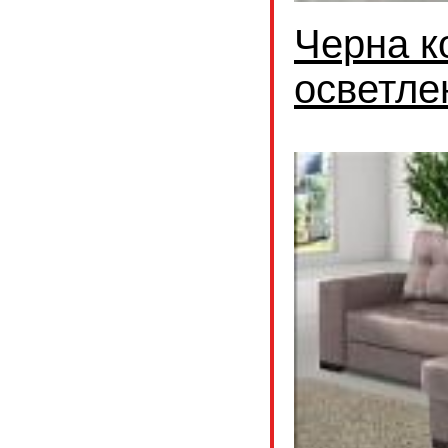
Черна к
осветле