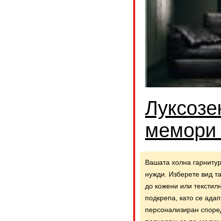
Луксозе
мемори 
Вашата холна гарниту
нужди. Изберете вид т
до кожени или текстил
подкрепа, като се ада
персонализиран споре