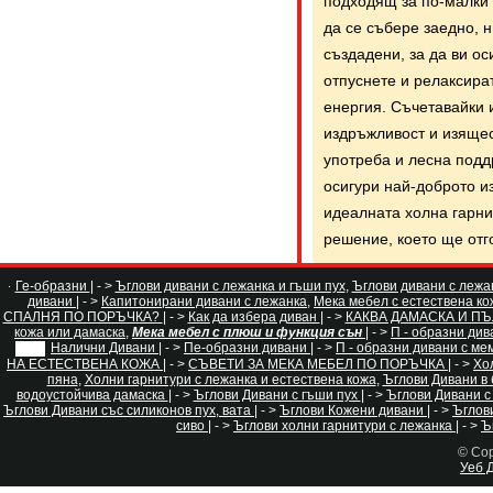
подходящ за по-малки 
да се събере заедно, 
създадени, за да ви ос
отпуснете и релаксира
енергия. Съчетавайки и
издръжливост и изящес
употреба и лесна подд
осигури най-доброто и
идеалната холна гарни
решение, което ще отг
Ге-образни
| - >
Ъглови дивани с лежанка и гъши пух
,
Ъглови дивани с лежа
дивани
| - >
Капитонирани дивани с лежанка
,
Мека мебел с естествена ко
СПАЛНЯ ПО ПОРЪЧКА?
| - >
Как да избера диван
| - >
КАКВА ДАМАСКА И ПЪ
кожа или дамаска
,
Мека мебел с плюш и функция сън
| - >
П - образни ди
Налични Дивани
| - >
Пе-образни дивани
| - >
П - образни дивани с ме
НА ЕСТЕСТВЕНА КОЖА
| - >
СЪВЕТИ ЗА МЕКА МЕБЕЛ ПО ПОРЪЧКА
| - >
Хо
пяна
,
Холни гарнитури с лежанка и естествена кожа
,
Ъглови Дивани в
водоустойчива дамаска
| - >
Ъглови Дивани с гъши пух
| - >
Ъглови Дивани с
Ъглови Дивани със силиконов пух, вата
| - >
Ъглови Кожени дивани
| - >
Ъглов
сиво
| - >
Ъглови холни гарнитури с лежанка
| - >
Ъ
© Cop
Уеб Д