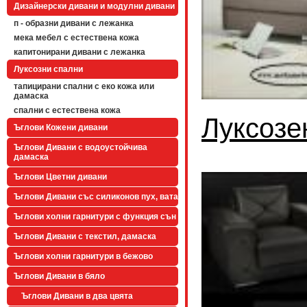
Дизайнерски дивани и модулни дивани
п - образни дивани с лежанка
мека мебел с естествена кожа
капитонирани дивани с лежанка
Луксозни спални
тапицирани спални с еко кожа или
дамаска
спални с естествена кожа
Луксозе
Ъглови Кожени дивани
Ъглови Дивани с водоустойчива
дамаска
Ъглови Цветни дивани
Ъглови Дивани със силиконов пух, вата
Ъглови холни гарнитури с функция сън
Ъглови Дивани с текстил, дамаска
Ъглови холни гарнитури в бежово
Ъглови Дивани в бяло
Ъглови Дивани в два цвята