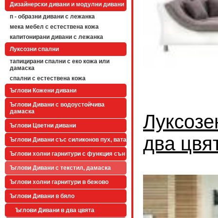
Дизайнерски дивани и модулни дивани
п - образни дивани с лежанка
мека мебел с естествена кожа
капитонирани дивани с лежанка
Луксозни спални
тапицирани спални с еко кожа или
дамаска
спални с естествена кожа
Ъглови Кожени дивани
Ъглови Дивани с водоустойчива
дамаска
Луксозе
Ъглови Цветни дивани
два цвя
Ъглови Дивани със силиконов пух, вата
Ъглови холни гарнитури с функция сън
Ъглови Дивани с текстил, дамаска
Ъглови холни гарнитури в бежово
Ъглови Дивани в бяло
Ъглови Дивани в два цвята