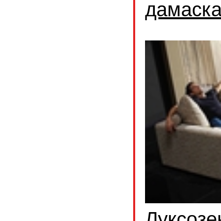
дамаск
Луксозе