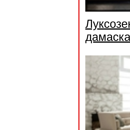
Луксозе
дамаск