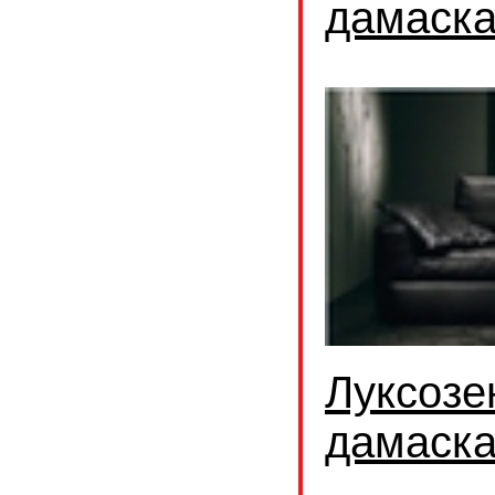
дамаск
Луксозе
дамаск