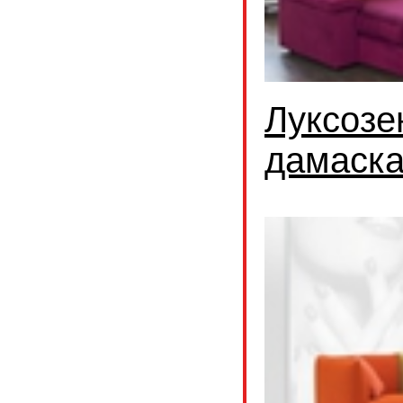
Луксозе
дамаск