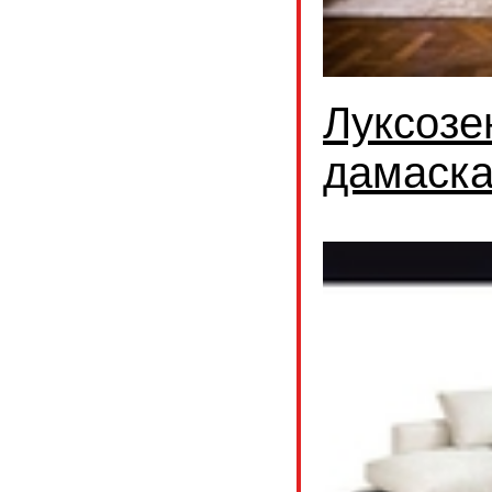
Луксозе
дамаск