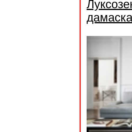
Луксозе
дамаск