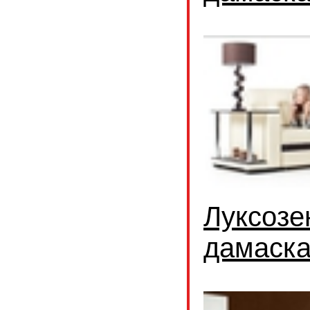
Луксозе
дамаск