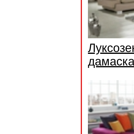
Луксозе
дамаск