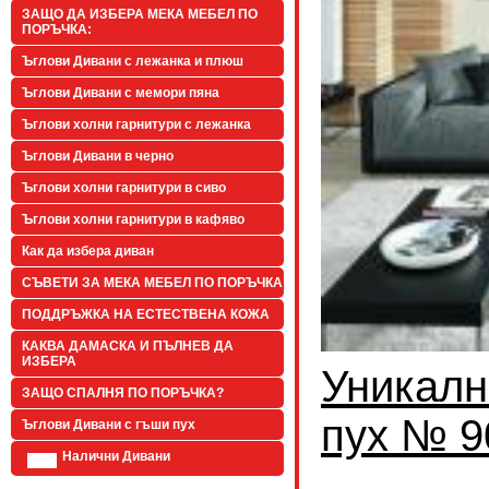
ЗАЩО ДА ИЗБЕРА МЕКА МЕБЕЛ ПО
ПОРЪЧКА:
Ъглови Дивани с лежанка и плюш
Ъглови Дивани с мемори пяна
Ъглови холни гарнитури с лежанка
Ъглови Дивани в черно
Ъглови холни гарнитури в сиво
Ъглови холни гарнитури в кафяво
Как да избера диван
СЪВЕТИ ЗА МЕКА МЕБЕЛ ПО ПОРЪЧКА
ПОДДРЪЖКА НА ЕСТЕСТВЕНА КОЖА
КАКВА ДАМАСКА И ПЪЛНЕВ ДА
ИЗБЕРА
Уникалн
ЗАЩО СПАЛНЯ ПО ПОРЪЧКА?
пух № 9
Ъглови Дивани с гъши пух
Налични Дивани