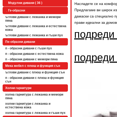
Модулни дивани ( 36 )
Насладете се на комфорт
Предлагаме ви широк изб
Ге-образни
дамаски са специално п
ъглови дивани с лежанка и мемори
пяна
прави идеални за домов
ъглови дивани с лежанка и естествена
кожа
подреди
ъглови дивани с лежанка и гъши пух
Пе-образни дивани
п - образни дивани с гъши пух
подреди
п - образни дивани с естествена кожа
п - образни дивани с мемори пяна
Мека мебел с плюш и функция сън
ъглови дивани с плюш и функция сън
п - образни дивани с плюш и функция
сън
Холни гарнитури
холна гарнитура с лежанка и мемори
пяна
холни гарнитури с лежанка и
естествена кожа
холна гарнитура с лежанка и гъши пух