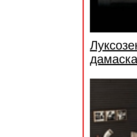
Луксозе
дамаск