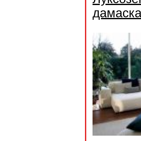
дамаск