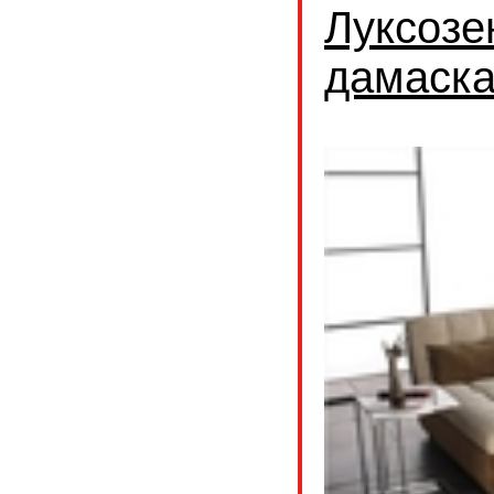
Луксозе
дамаск