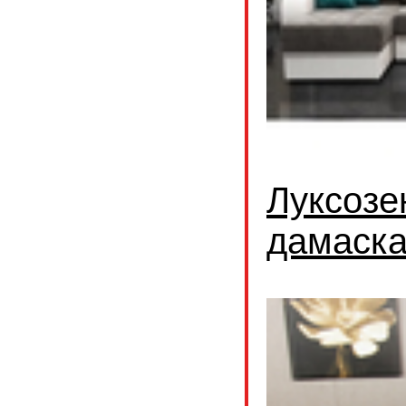
Луксозе
дамаск