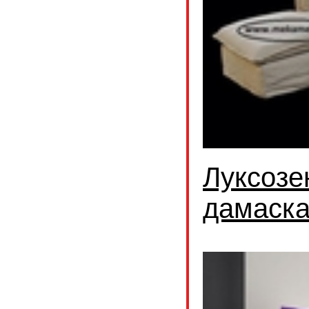
Луксозе
дамаск