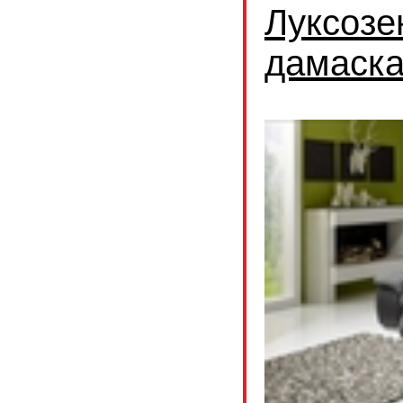
Луксозе
дамаск