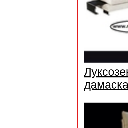
Луксозе
дамаск