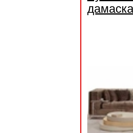
дамаск