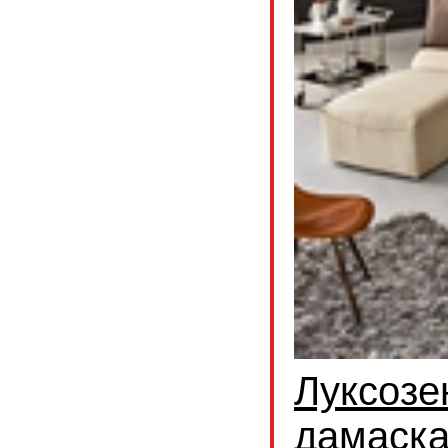
Луксозе
дамаск