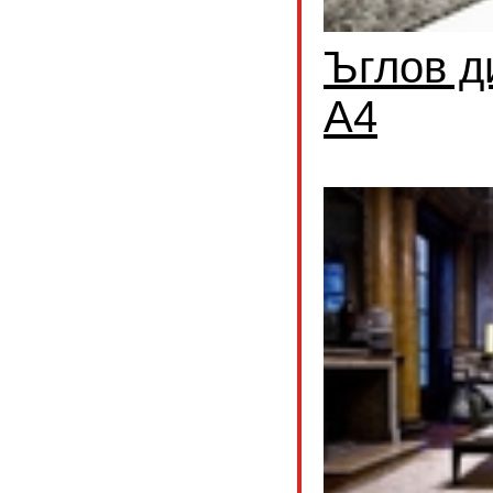
Ъглов д
А4