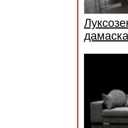
Луксозе
дамаск