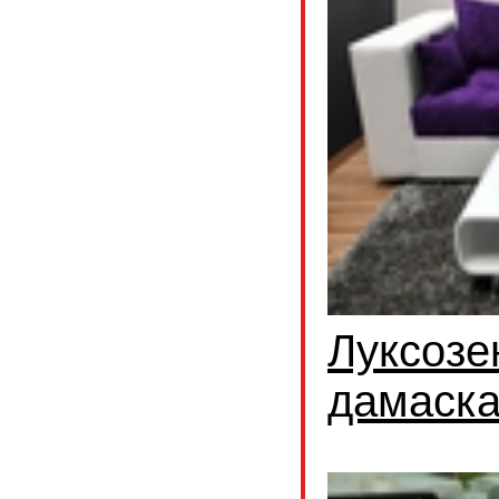
Луксозе
дамаск