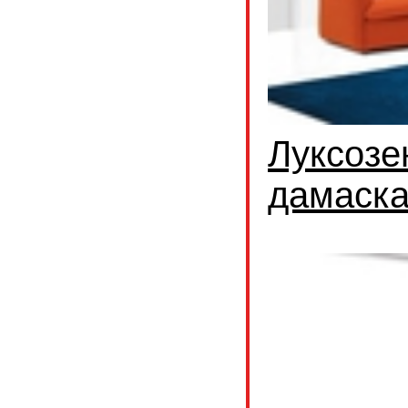
Луксозе
дамаск