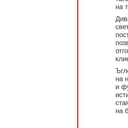
на 
Див
све
пос
поз
отг
кли
Ъгл
на 
и ф
ист
ста
на 