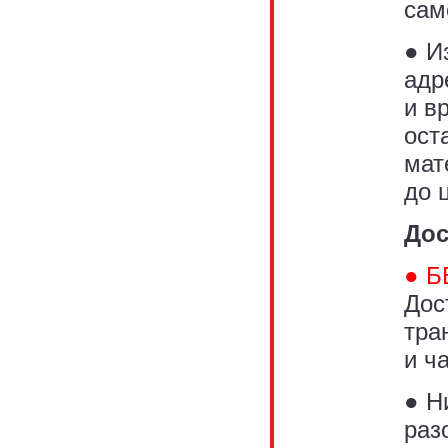
сам
● И
адр
и в
ост
мат
до 
Дос
● Б
Дос
тра
и ча
● Н
раз