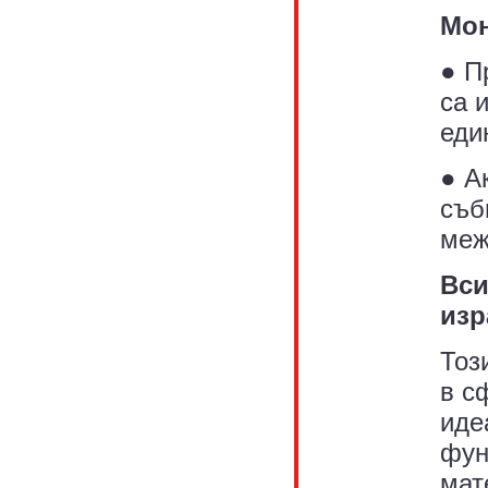
Мон
● П
са 
еди
● А
съб
меж
Вси
изр
Тоз
в с
иде
фун
мат