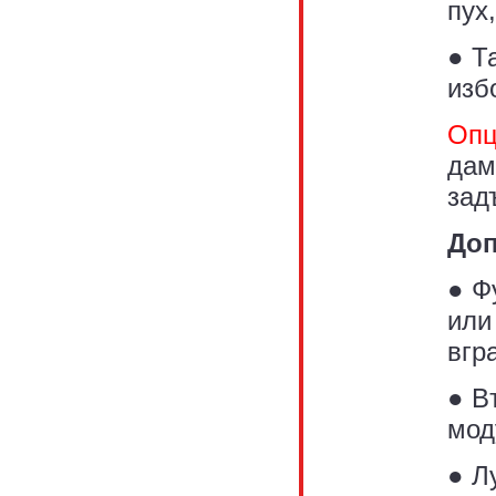
пух
● Т
изб
Опц
дам
зад
Доп
● Ф
или
вгр
● В
мод
● Л