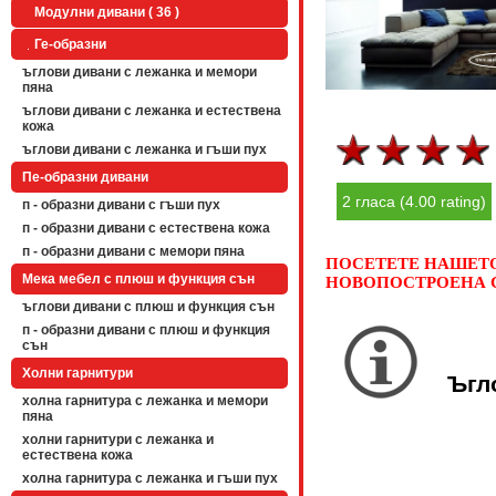
Модулни дивани ( 36 )
Ге-образни
ъглови дивани с лежанка и мемори
пяна
ъглови дивани с лежанка и естествена
кожа
ъглови дивани с лежанка и гъши пух
Пе-образни дивани
2 гласа (4.00 rating)
п - образни дивани с гъши пух
п - образни дивани с естествена кожа
п - образни дивани с мемори пяна
ПОСЕТЕТЕ НАШЕТО 
Мека мебел с плюш и функция сън
НОВОПОСТРОЕНА С
ъглови дивани с плюш и функция сън
п - образни дивани с плюш и функция
сън
Холни гарнитури
Ъгл
холна гарнитура с лежанка и мемори
пяна
холни гарнитури с лежанка и
естествена кожа
холна гарнитура с лежанка и гъши пух