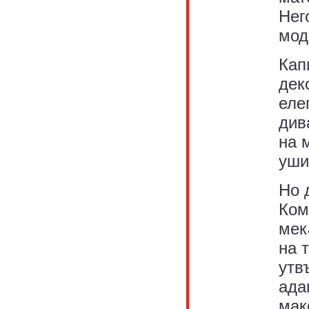
Нег
мод
Кап
дек
еле
див
на 
уши
Но 
Ком
мек
на 
утв
ада
мак