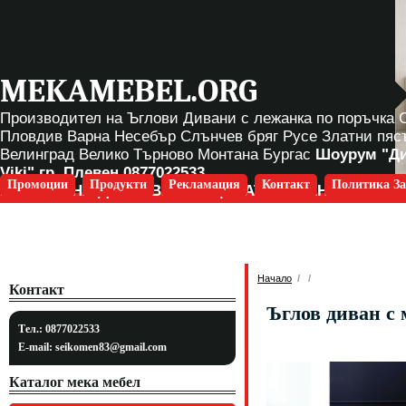
MEKAMEBEL.ORG
Производител на Ъглови Дивани с лежанка по поръчка
Пловдив Варна Несебър Слънчев бряг Русе Златни пяс
Велинград Велико Търново Монтана Бургас
Шоурум "Д
Viki" гр. Плевен
0877022533
Промоции
Продукти
Рекламация
Контакт
Политика За
БЕЗПЛАТНА ДОСТАВКА ЗА ЦЯЛАТА СТРАНА
Начало
/
/
Контакт
Ъглов диван с
Тел.: 0877022533
E-mail:
seikomen83@gmail.com
Каталог мека мебел