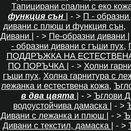
Тапицирани спални с еко кож
функция сън
| - >
П - образни
дивани с плюш и функция сън
,
Дивани
| - >
Пе-образни дивани
|
- образни дивани с гъши пух
,
ПОДДРЪЖКА НА ЕСТЕСТВЕН
ПО ПОРЪЧКА
| - >
Холни гарн
гъши пух
,
Холна гарнитура с ле
лежанка и естествена кожа
,
Ъгл
в два цвята
| - >
Ъглови Д
водоустойчива дамаска
| - >
Дивани с лежанка и плюш
| - >
Ъ
Дивани с текстил, дамаска
| - >