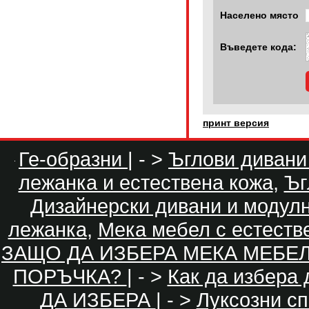
Населено място
Въведете кода:
принт версия
Ге-образни
| - >
Ъглови дивани
лежанка и естествена кожа
,
Ъг
Дизайнерски дивани и модул
лежанка
,
Мека мебел с естеств
ЗАЩО ДА ИЗБЕРА МЕКА МЕБЕ
ПОРЪЧКА?
| - >
Как да избера
ДА ИЗБЕРА
| - >
Луксозни с