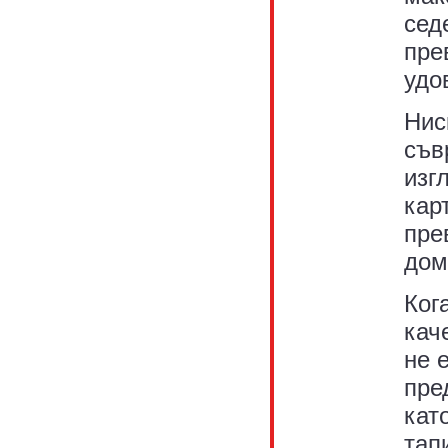
сед
пре
удо
Нис
съв
изг
кар
пре
дом
Ког
кач
не 
пре
кат
тап