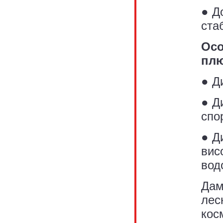
● Д
ста
Осо
пл
● Д
● Д
спо
● Д
вис
вод
Дам
лес
кос