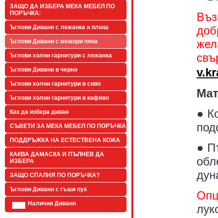
ЗАЩО ДА ИЗБЕРА МЕКА МЕБЕЛ ПО
ПОРЪЧКА:
Въз
доб
Ъглови Дивани с лежанка и плюш
жел
Ъглови Дивани с мемори пяна
свъ
Ъглови холни гарнитури с лежанка
v.k
Ъглови Дивани в черно
Ъглови холни гарнитури в сиво
Мат
Ъглови холни гарнитури в кафяво
● К
Как да избера диван
под
СЪВЕТИ ЗА МЕКА МЕБЕЛ ПО ПОРЪЧКА
ПОДДРЪЖКА НА ЕСТЕСТВЕНА КОЖА
● П
КАКВА ДАМАСКА И ПЪЛНЕВ ДА
обл
ИЗБЕРА
дун
ЗАЩО СПАЛНЯ ПО ПОРЪЧКА?
Ъглови Дивани с гъши пух
Опц
Налични Дивани
лук