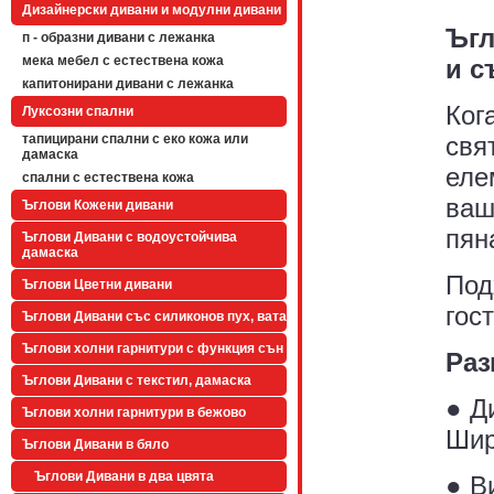
Дизайнерски дивани и модулни дивани
Ъгл
п - образни дивани с лежанка
мека мебел с естествена кожа
и с
капитонирани дивани с лежанка
Ког
Луксозни спални
свя
тапицирани спални с еко кожа или
дамаска
еле
спални с естествена кожа
ваш
Ъглови Кожени дивани
пян
Ъглови Дивани с водоустойчива
дамаска
Под
Ъглови Цветни дивани
гос
Ъглови Дивани със силиконов пух, вата
Ъглови холни гарнитури с функция сън
Раз
Ъглови Дивани с текстил, дамаска
● Д
Ъглови холни гарнитури в бежово
Шир
Ъглови Дивани в бяло
Ъглови Дивани в два цвята
● В