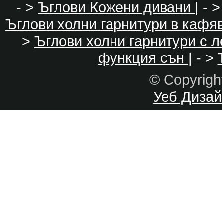
- >
Ъглови Кожени дивани
| - 
Ъглови холни гарнитури в кафя
>
Ъглови холни гарнитури с 
функция сън
| - >
© Copyrig
Уеб Дизайн