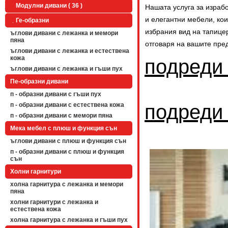
Модулни дивани ( 36 )
Нашата услуга за израб
и елегантни мебели, ко
Ге-образни
избрания вид на тапице
ъглови дивани с лежанка и мемори
пяна
отговаря на вашите пре
ъглови дивани с лежанка и естествена
кожа
подреди
ъглови дивани с лежанка и гъши пух
Пе-образни дивани
п - образни дивани с гъши пух
подреди
п - образни дивани с естествена кожа
п - образни дивани с мемори пяна
Мека мебел с плюш и функция сън
ъглови дивани с плюш и функция сън
п - образни дивани с плюш и функция
сън
Холни гарнитури
холна гарнитура с лежанка и мемори
пяна
холни гарнитури с лежанка и
естествена кожа
холна гарнитура с лежанка и гъши пух