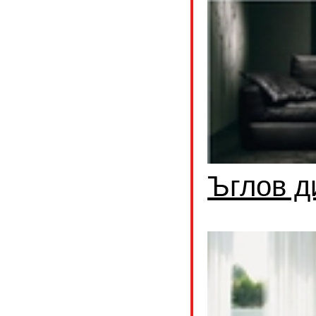
Ъглов д