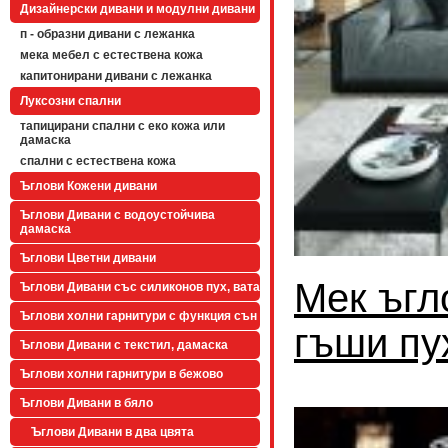
Дизайнерски дивани и модулни дивани
п - образни дивани с лежанка
мека мебел с естествена кожа
капитонирани дивани с лежанка
Луксозни спални
тапицирани спални с еко кожа или
дамаска
спални с естествена кожа
Ъглови Кожени дивани
Ъглови Дивани с водоустойчива
дамаска
Ъглови Цветни дивани
Мек ъгл
Ъглови Дивани със силиконов пух, вата
Ъглови холни гарнитури с функция сън
гъши пу
Ъглови Дивани с текстил, дамаска
Ъглови холни гарнитури в бежово
Ъглови Дивани в бяло
Ъглови Дивани в два цвята