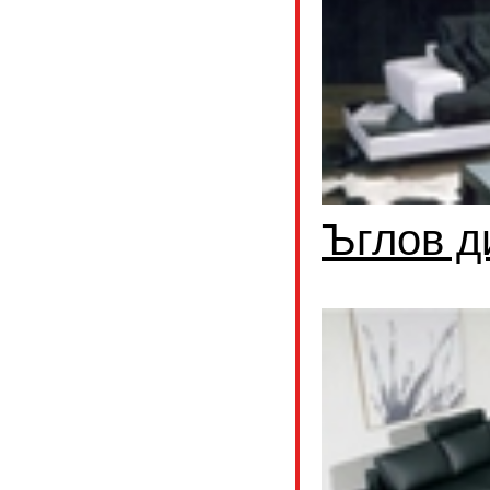
Ъглов д