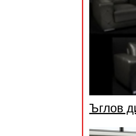
Ъглов д