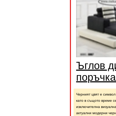
Ъглов д
поръчка
Черният цвят е символ 
като в същото време с
изключителна визуална
актуални модерни черн