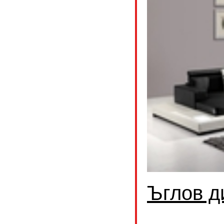
Ъглов д