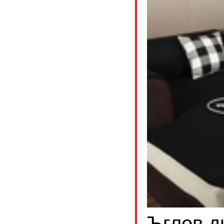
Ъглов д