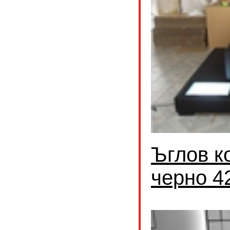
Ъглов к
черно 4