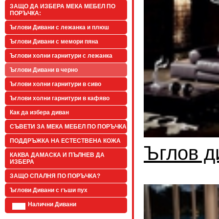
ЗАЩО ДА ИЗБЕРА МЕКА МЕБЕЛ ПО
ПОРЪЧКА:
Ъглови Дивани с лежанка и плюш
Ъглови Дивани с мемори пяна
Ъглови холни гарнитури с лежанка
Ъглови Дивани в черно
Ъглови холни гарнитури в сиво
Ъглови холни гарнитури в кафяво
Как да избера диван
СЪВЕТИ ЗА МЕКА МЕБЕЛ ПО ПОРЪЧКА
ПОДДРЪЖКА НА ЕСТЕСТВЕНА КОЖА
Ъглов д
КАКВА ДАМАСКА И ПЪЛНЕВ ДА
ИЗБЕРА
ЗАЩО СПАЛНЯ ПО ПОРЪЧКА?
Ъглови Дивани с гъши пух
Налични Дивани