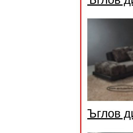
Ъглов д