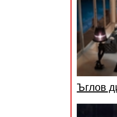
Ъглов д