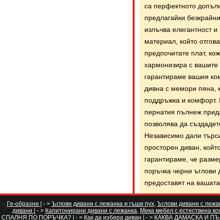
са перфектното допълн
предлагайки безкрайни
излъчва елегантност и 
материал, който отгов
предпочитате плат, кож
хармонизира с вашите 
гарантираме вашия ком
дивна с мемори пяна, 
поддръжка и комфорт.
пернатия пълнеж прида
позволява да създадете
Независимо дали търси
просторен диван, който
гарантираме, че разме
поръчка черни ъглови 
предоставят на вашата
Ге-образни
| - >
Ъглови дивани с лежанка и гъши пух
,
Ъглови дивани с лежа
дивани
| - >
Капитонирани дивани с лежанка
,
Мека мебел с естествена ко
СПАЛНЯ ПО ПОРЪЧКА?
| - >
Как да избера диван
| - >
КАКВА ДАМАСКА И ПЪ