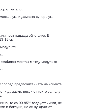
ор от каталог.
маска лукс и дамаска супер лукс
или чрез падаща облегалка. В
13-15 см.
 модулите.
с.
-стабилен монтаж между модулите.
люш
ж според предпочитанията на клиента.
ени дамаски, някои от които са полу
е.
есно, те са 90-95% водоустойчиви, не
ми и боклуци, не се нуждаят от