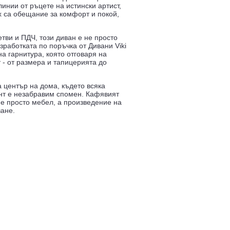
инии от ръцете на истински артист,
х са обещание за комфорт и покой,
тви и ПДЧ, този диван е не просто
зработката по поръчка от Дивани Viki
а гарнитура, която отговаря на
 - от размера и тапицерията до
а център на дома, където всяка
нт е незабравим спомен. Кафявият
 не просто мебел, а произведение на
ване.