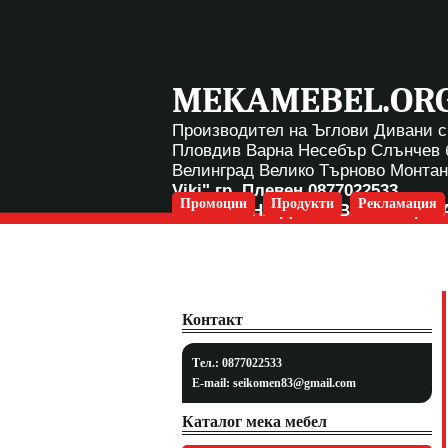
MEKAMEBEL.OR
Производител на Ъглови Дивани с
Пловдив Варна Несебър Слънчев 
Велинград Велико Търново Монта
Viki" гр. Плевен
0877022533
Промоции
Продукти
Рекламация
БЕЗПЛАТНА ДОСТАВКА ЗА ЦЯЛ
Контакт
Тел.: 0877022533
E-mail:
seikomen83@gmail.com
Каталог мека мебел