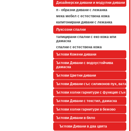
Дизайнерски дивани и модулни дивани
п - образни дивани с лежанка
мека мебел с естествена кожа
капитонирани дивани с лежанка
Луксозни спални
тапицирани спални с еко кожа или
дамаска
спални с естествена кожа
Ъглови Кожени дивани
Ъглови Дивани с водоустойчива
дамаска
Ъглови Цветни дивани
Ъглови Дивани със силиконов пух, вата
Ъглови холни гарнитури с функция сън
Ъглови Дивани с текстил, дамаска
Ъглови холни гарнитури в бежово
Ъглови Дивани в бяло
Ъглови Дивани в два цвята