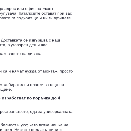
о адрес или офис на Еконт.
купувача. Каталозите остават при вас
ковате ги подходящо и ни ги връщате
 Доставката се извършва с наш
а, в уговорен ден и час.
паковането на дивана.
и са и нямат нужда от монтаж, просто
м събирателни планки за още по-
ащане.
 изработват по поръчка до 4
пространството, ода за универсалната
билност и уют, като всяка нишка на
и стил. Ниските подлакътници и