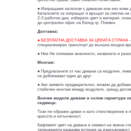
● Изпращаме каталози с дамаски или еко кожи д
Каталозите се изпращат и връщат за сметка на 
2-3 работни дни, избирате цвят и материя, опа
до централен офис на Еконд гр. Плевен.
Доставка:
● БЕЗПЛАТНА ДОСТАВКА ЗА ЦЯЛАТА СТРАНА
-
специализиран транспорт до външна входна врат
● Ние Не поемаме внасянето, качването и разо
Монтаж:
● Предлаганите от нас дивани са модулни, тежк
се доближават един до друг.
● Ако заявите предварително, можем да добави
стабилен монтаж между модулите, срещу допл
Всички модели дивани и холни гарнитури се
седмици.
Този пе-образен диван е като стихотворение в 
красота и изтънченост.
Кафявият цвят на дивана е символ на земна ста
тапицерията разказва история за издръжливост 