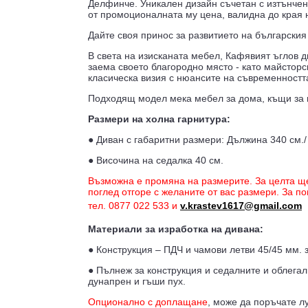
Делфинче. Уникален дизайн съчетан с изтънчен
от промоционалната му цена, валидна до края 
Дайте своя принос за развитието на българския
В света на изисканата мебел, Кафявият ъглов д
заема своето благородно място - като майсторс
класическа визия с нюансите на съвременностт
Подходящ модел мека мебел за дома, къщи за г
Размери на холна гарнитура:
● Диван с габаритни размери: Дължина 340 см./
● Височина на седалка 40 см.
Възможна е промяна на размерите. За целта ще 
поглед отгоре с желаните от вас размери. За 
тел. 0877 022 533 и
v.krastev1617@gmail.com
Материали за изработка на дивана:
● Конструкция – ПДЧ и чамови летви 45/45 мм. 
● Пълнеж за конструкция и седалните и облегал
дунапрен и гъши пух.
Опционално с доплащане
, може да поръчате л