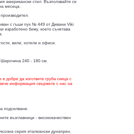
ия американски стил. Възползвайте се
на месеца.
 производител.
иван с гъши пух № 449 от Дивани Viki
ки изработено бижу, което съчетава
а.
ости, вили, хотели и офиси.
 Широчина 240 - 180 см.
е добре да изготвите груба скица с
повече информация свържете с нас на
за подсилване.
ните възглавници - висококачествен
уксозна серия италиански дунапрен,