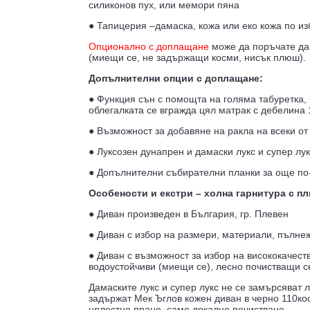
силиконов пух, или мемори пяна
● Тапицерия –дамаска, кожа или еко кожа по изб
Опционално с доплащане
може да поръчате да
(миещи се, не задържащи косми, нисък плюш).
Допълнителни опции с доплащане:
● Функция сън с помощта на голяма табуретка, 
облегалката се вгражда цял матрак с дебелина 
● Възможност за добавяне на ракла на всеки от
● Луксозен дунапрен и дамаски лукс и супер лук
● Допълнителни събирателни планки за още по
Особености и екстри – холна гарнитура с п
● Диван произведен в България, гр. Плевен
● Диван с избор на размери, материали, пълне
● Диван с възможност за избор на висококачеств
водоустойчиви (миещи се), лесно почистващи с
Дамаските лукс и супер лукс не се замърсяват л
задържат Мек Ъглов кожен диван в черно 110кос
цялостно пране, само локално почистване.