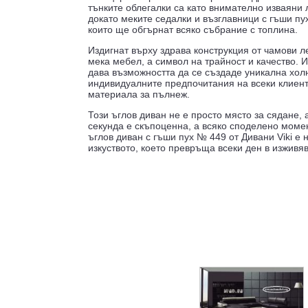
тънките облегалки са като внимателно изваяни л
докато меките седалки и възглавници с гъши пу
които ще обгърнат всяко събрание с топлина.
Издигнат върху здрава конструкция от чамови ле
мека мебел, а символ на трайност и качество. И
дава възможността да се създаде уникална холн
индивидуалните предпочитания на всеки клиент
материала за пълнеж.
Този ъглов диван не е просто място за сядане, 
секунда е скъпоценна, а всяко споделено моме
ъглов диван с гъши пух № 449 от Дивани Viki е
изкуството, което превръща всеки ден в изживя