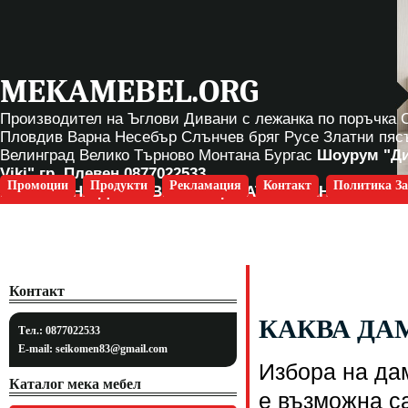
MEKAMEBEL.ORG
Производител на Ъглови Дивани с лежанка по поръчка
Пловдив Варна Несебър Слънчев бряг Русе Златни пяс
Велинград Велико Търново Монтана Бургас
Шоурум "Д
Viki" гр. Плевен
0877022533
Промоции
Продукти
Рекламация
Контакт
Политика За
БЕЗПЛАТНА ДОСТАВКА ЗА ЦЯЛАТА СТРАНА
Контакт
КАКВА ДА
Тел.: 0877022533
E-mail:
seikomen83@gmail.com
Избора на да
Каталог мека мебел
е възможна с