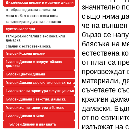
Дизайнерски дивани и модулни дивани
значително по
п - образни дивани с лежанка
също няма да
мека мебел с естествена кожа
капитонирани дивани с лежанка
че на външен 
Луксозни спални
бързо се напу
тапицирани спални с еко кожа или
дамаска
блясъка на м
спални с естествена кожа
естествена ко
Ъглови Кожени дивани
от плат са пр
Ъглови Дивани с водоустойчива
дамаска
произвеждат в
Ъглови Цветни дивани
материали, де
Ъглови Дивани със силиконов пух, вата
съчетаете съ
Ъглови холни гарнитури с функция сън
красиви дамас
Ъглови Дивани с текстил, дамаска
дамаски. Бъд
Ъглови холни гарнитури в бежово
от по-евтинит
Ъглови Дивани в бяло
Ъглови Дивани в два цвята
издържат на 