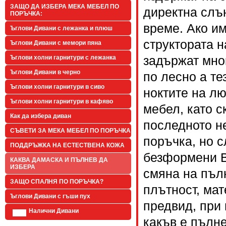
ЗАЩО ДА ИЗБЕРА МЕКА МЕБЕЛ ПО
директна слъ
ПОРЪЧКА:
време. Ако и
Ъглови Дивани с лежанка и плюш
структората н
Ъглови Дивани с мемори пяна
задържат мног
Ъглови холни гарнитури с лежанка
Ъглови Дивани в черно
по лесно а те
Ъглови холни гарнитури в сиво
ноктите на л
Ъглови холни гарнитури в кафяво
мебел, като с
Как да избера диван
последното н
СЪВЕТИ ЗА МЕКА МЕБЕЛ ПО ПОРЪЧКА
поръчка, но с
ПОДДРЪЖКА НА ЕСТЕСТВЕНА КОЖА
безформени В
КАКВА ДАМАСКА И ПЪЛНЕВ ДА
ИЗБЕРА
смяна на пъл
ЗАЩО СПАЛНЯ ПО ПОРЪЧКА?
плътност, мат
Ъглови Дивани с гъши пух
предвид, при
Налични Дивани
какъв е пълне