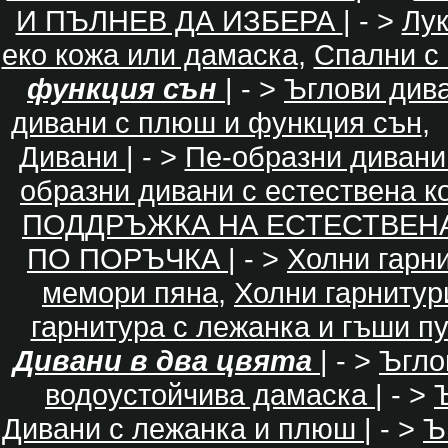
И ПЪЛНЕВ ДА ИЗБЕРА
| - >
Лу
еко кожа или дамаска
,
Спални с 
функция сън
| - >
Ъглови див
дивани с плюш и функция сън
,
Дивани
| - >
Пе-образни диван
образни дивани с естествена к
ПОДДРЪЖКА НА ЕСТЕСТВЕН
ПО ПОРЪЧКА
| - >
Холни гарн
мемори пяна
,
Холни гарнитур
гарнитура с лежанка и гъши п
Дивани в два цвята
| - >
Ъгло
водоустойчива дамаска
| - >
Дивани с лежанка и плюш
| - >
Ъ