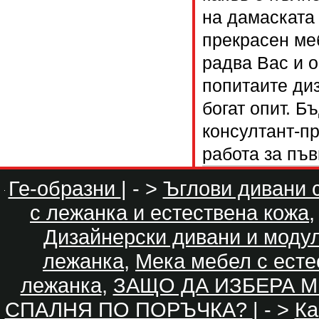
на дамаската 
прекрасен меб
радва Вас и о
попитаите ди
богат опит. Б
консултант-пр
работа за пъв
Ге-образни
| - >
Ъглови дивани 
с лежанка и естествена кожа
Дизайнерски дивани и моду
лежанка
,
Мека мебел с есте
лежанка
,
ЗАЩО ДА ИЗБЕРА М
СПАЛНЯ ПО ПОРЪЧКА?
| - >
Ка