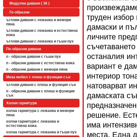
Модулни дивани ( 36 )
произвеждаме
Ге-образни
труден избор
ъглови дивани с лежанка и мемори
пяна
дамаски и пъ
ъглови дивани с лежанка и естествена
личните пред
кожа
ъглови дивани с лежанка и гъши пух
съчетаването
Пе-образни дивани
останалия ин
п - образни дивани с гъши пух
п - образни дивани с естествена кожа
вариант е дам
п - образни дивани с мемори пяна
интериор тона
Мека мебел с плюш и функция сън
натоварват и
ъглови дивани с плюш и функция сън
п - образни дивани с плюш и функция
дамаската същ
сън
предназначен
Холни гарнитури
холна гарнитура с лежанка и мемори
решение. Ест
пяна
холни гарнитури с лежанка и
има интензив
естествена кожа
холна гарнитура с лежанка и гъши пух
места. Една 