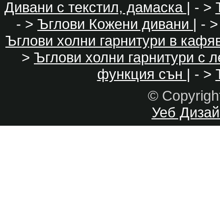
Дивани с текстил, дамаска
| - >
- >
Ъглови Кожени дивани
| - 
Ъглови холни гарнитури в кафя
>
Ъглови холни гарнитури с 
функция сън
| - >
© Copyrig
Уеб Дизайн